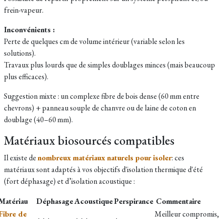
frein-vapeur.
Inconvénients :
Perte de quelques cm de volume intérieur (variable selon les
solutions).
Travaux plus lourds que de simples doublages minces (mais beaucoup
plus efficaces).
Suggestion mixte : un complexe fibre de bois dense (60 mm entre
chevrons) + panneau souple de chanvre ou de laine de coton en
doublage (40–60 mm).
Matériaux biosourcés compatibles
Il existe de
nombreux matériaux naturels pour isoler
: ces
matériaux sont adaptés à vos objectifs d'isolation thermique d'été
(fort déphasage) et d’isolation acoustique :
Matériau
Déphasage
Acoustique
Perspirance
Commentaire
Fibre de
Meilleur compromis,