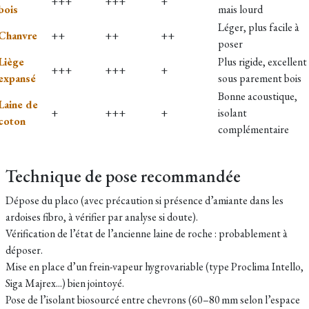
+++
+++
+
bois
mais lourd
Léger, plus facile à
Chanvre
++
++
++
poser
Liège
Plus rigide, excellent
+++
+++
+
expansé
sous parement bois
Bonne acoustique,
Laine de
+
+++
+
isolant
coton
complémentaire
Technique de pose recommandée
Dépose du placo (avec précaution si présence d’amiante dans les
ardoises fibro, à vérifier par analyse si doute).
Vérification de l’état de l’ancienne laine de roche : probablement à
déposer.
Mise en place d’un frein-vapeur hygrovariable (type Proclima Intello,
Siga Majrex...) bien jointoyé.
Pose de l’isolant biosourcé entre chevrons (60–80 mm selon l’espace