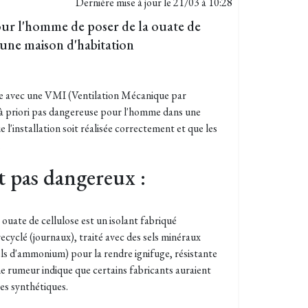
Dernière mise à jour le
21/03 à 10:28
our l'homme de poser de la ouate de
 une maison d'habitation
lose avec une VMI (Ventilation Mécanique par
t à priori pas dangereuse pour l'homme dans une
 l'installation soit réalisée correctement et que les
.
t pas dangereux :
 ouate de cellulose est un isolant fabriqué
ecyclé (journaux), traité avec des sels minéraux
ls d'ammonium) pour la rendre ignifuge, résistante
ne rumeur indique que certains fabricants auraient
bres synthétiques.