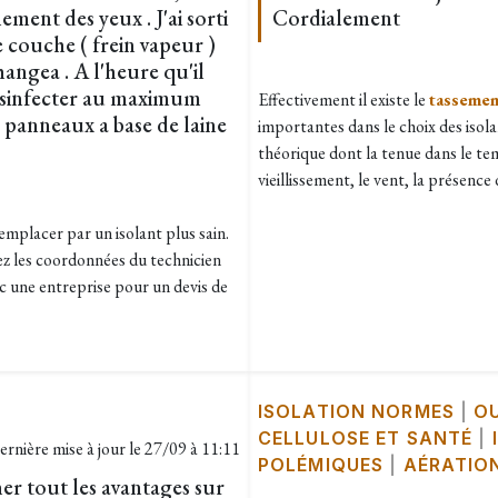
ment des yeux . J'ai sorti
Cordialement
 couche ( frein vapeur )
hangea . A l'heure qu'il
 desinfecter au maximum
Effectivement il existe le
tassemen
es panneaux a base de laine
importantes dans le choix des isolan
théorique dont la tenue dans le te
vieillissement, le vent, la présenc
remplacer par un isolant plus sain.
z les coordonnées du technicien
c une entreprise pour un devis de
ISOLATION NORMES
|
O
CELLULOSE ET SANTÉ
|
ernière mise à jour le
27/09 à 11:11
POLÉMIQUES
|
AÉRATIO
er tout les avantages sur