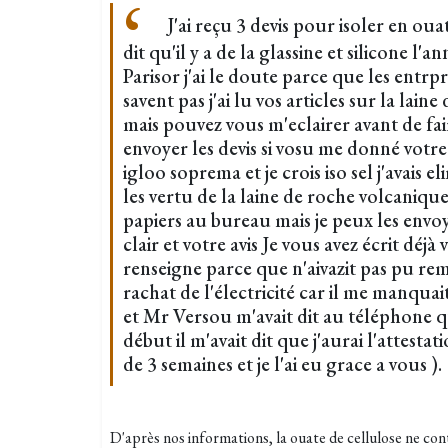
J'ai reçu 3 devis pour isoler en ou
dit qu'il y a de la glassine et silicone l'a
Parisor j'ai le doute parce que les entrpri
savent pas j'ai lu vos articles sur la lain
mais pouvez vous m'eclairer avant de fair
envoyer les devis si vosu me donné votre
igloo soprema et je crois iso sel j'avais e
les vertu de la laine de roche volcanique 
papiers au bureau mais je peux les envoy
clair et votre avis Je vous avez écrit déjà
renseigne parce que n'aivazit pas pu rem
rachat de l'électricité car il me manquai
et Mr Versou m'avait dit au téléphone qu
début il m'avait dit que j'aurai l'attest
de 3 semaines et je l'ai eu grace a vous ).
D'après nos informations, la ouate de cellulose ne cont