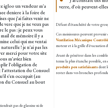
J'ai constaté des mo
ate igloo un vendeur m'a
verre, d'où peuvent-elles
nnee deniere à la foire de
ses que j'ai faites venir ne
e de vere que je ne veux pas
Défaut d'étanchéité de votre grou
e le pas : je peux vous
Ces moisissures peuvent provenir 
 mail de mémoire il y a
Ventilation Mécanique Contrôl
limine celui qui me ventai
moteur et à la grille d'évacuation de 
naturelle ! je n'ai pas les
er merci pour votre site
Avant de pénétrer dans les comble
 vous m'aviez bien
tenue la plus étanche possible, en ef
plir l'obligation de
produits peu satisfaisants
dont le
t l'attestation du Consuel
rester dans vos bronches profonde
'il s'en occupait (au
ation du Consuel au bout
iendrait pas de glassine ni de