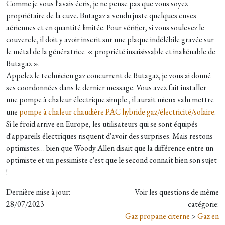
Comme je vous l'avais écris, je ne pense pas que vous soyez
propriétaire de la cuve. Butagaz a vendu juste quelques cuves
aériennes et en quantité limitée. Pour vérifier, si vous soulevez le
couvercle, il doit y avoir inscrit sur une plaque indélébile gravée sur
le métal de la génératrice « propriété insaisissable et inaliénable de
Butagaz ».
Appelez le technicien gaz concurrent de Butagaz, je vous ai donné
ses coordonnées dans le dernier message. Vous avez fait installer
une pompe à chaleur électrique simple , il aurait mieux valu mettre
une
pompe à chaleur chaudière PAC hybride gaz/électricité/solaire
.
Si le froid arrive en Europe, les utilisateurs qui se sont équipés
d'appareils électriques risquent d'avoir des surprises. Mais restons
optimistes… bien que Woody Allen disait que la différence entre un
optimiste et un pessimiste c'est que le second connaît bien son sujet
!
Dernière mise à jour:
Voir les questions de même
28/07/2023
catégorie:
Gaz propane citerne
>
Gaz en