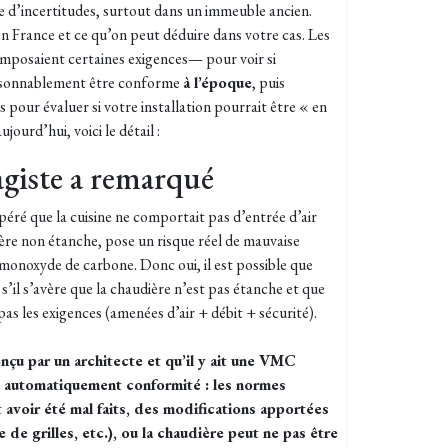
e d’incertitudes, surtout dans un immeuble ancien.
en France et ce qu’on peut déduire dans votre cas. Les
mposaient certaines exigences— pour voir si
raisonnablement être conforme
à l’époque
, puis
pour évaluer si votre installation pourrait être « en
ourd’hui, voici le détail :
agiste a remarqué
éré que la cuisine ne comportait pas d’entrée d’air
ière non étanche, pose un risque réel de mauvaise
onoxyde de carbone. Donc oui, il est possible que
s’il s’avère que la chaudière n’est pas étanche et que
pas les exigences (amenées d’air + débit + sécurité).
onçu par un architecte et qu’il y ait une VMC
as automatiquement conformité : les normes
 avoir été mal faits, des modifications apportées
de grilles, etc.), ou la chaudière peut ne pas être