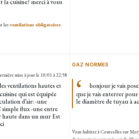
t la cuisine? merci à vous
nt les
ventilations obligatoires
GAZ NORMES
ernière mise à jour le
10/01 à 22:58
s ventilations hautes et
bonjour je vais pos
cuisine qui est équipée
que je vais enterrer pour
culation d’air: -une
le diamètre de tuyau à a
 simple flux -une entre
ir haute dans un mur Est
ci
Vous habitez à Courcelles sur Mery