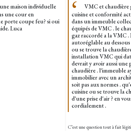
une maison individuelle
VMC et chaudière ga
ns une cour en
cuisine et conformité ac
ne porte coupe feu? si oui
dans un immeuble collec
ide. Luca
équipés de VMC . le chau
gaz raccordé a la VMC . D
autoréglable au dessous d
ou se trouve la chaudière
installation VMC qui dat
devrait y avoir aussi une 
chaudière . l'immeuble 
immobilier avec un archit
soit pas aux normes . qu'e
cuisine ou se trouve la c
d'une prise d'air ? en vo
cordialement .
C’est une question tout à fait lég