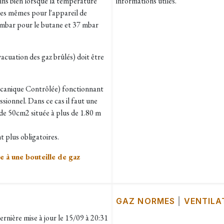
ns bien lorsque la température
informations utiles.
les mêmes pour l'appareil de
8 mbar pour le butane et 37 mbar
vacuation des gaz brûlés) doit être
écanique Contrôlée) fonctionnant
ionnel. Dans ce cas il faut une
 de 50cm2 située à plus de 1.80 m
t plus obligatoires.
e à une bouteille de gaz
GAZ NORMES
|
VENTILA
ernière mise à jour le
15/09 à 20:31