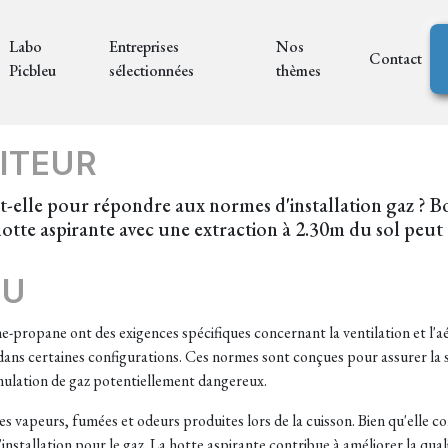
Labo
Entreprises
Nos
Contact
Picbleu
sélectionnées
thèmes
ITEUR
it-elle pour répondre aux normes d'installation gaz ? B
hotte aspirante avec une extraction à 2.30m du sol peut
EU
e-propane ont des exigences spécifiques concernant la ventilation et l'aé
 dans certaines configurations. Ces normes sont conçues pour assurer la
mulation de gaz potentiellement dangereux.
es vapeurs, fumées et odeurs produites lors de la cuisson. Bien qu'elle 
'installation pour le gaz. La hotte aspirante contribue à améliorer la quali