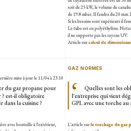
de tuyauterie enterrée est de 30 m
soit de 25 kW, le volume de canalisa
de 19.8 mbar. Il faudra du 20 mm. 
Si les besoins sont supérieurs il f
Le tube est en polyéthylène. Notez
il ne supporte pas les rayons UV.
Article sur
calcul de dimensionn
GAZ NORMES
ernière mise à jour le
11/04 à 23:10
er du gaz propane pour
Quelles sont les ob
 ? est-il obligatoire
l'entreprise qui vient d
r dans la cuisine ?
GPL avec une torche au 
ère avec bouteille à l'extérieur,
L'article sur
le torchage du gaz 