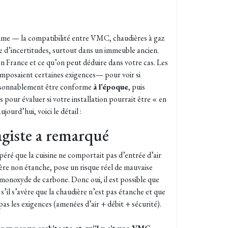
itime — la compatibilité entre VMC, chaudières à gaz
e d’incertitudes, surtout dans un immeuble ancien.
en France et ce qu’on peut déduire dans votre cas. Les
mposaient certaines exigences— pour voir si
raisonnablement être conforme
à l’époque
, puis
pour évaluer si votre installation pourrait être « en
ourd’hui, voici le détail :
agiste a remarqué
éré que la cuisine ne comportait pas d’entrée d’air
ière non étanche, pose un risque réel de mauvaise
onoxyde de carbone. Donc oui, il est possible que
s’il s’avère que la chaudière n’est pas étanche et que
pas les exigences (amenées d’air + débit + sécurité).