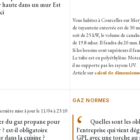
ir haute dans un mur Est
ci
Vous habitez à Courcelles sur Mery
de tuyauterie enterrée est de 30 m
soit de 25 kW, le volume de canalisa
de 19.8 mbar. Il faudra du 20 mm. 
Si les besoins sont supérieurs il f
Le tube est en polyéthylène. Notez
il ne supporte pas les rayons UV.
Article sur
calcul de dimensionn
GAZ NORMES
ernière mise à jour le
11/04 à 23:10
er du gaz propane pour
Quelles sont les ob
 ? est-il obligatoire
l'entreprise qui vient d
r dans la cuisine ?
GPL avec une torche au 