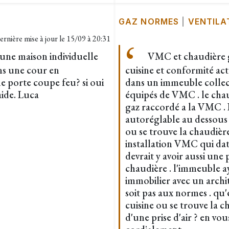
GAZ NORMES
|
VENTILA
ernière mise à jour le
15/09 à 20:31
une maison individuelle
VMC et chaudière ga
ns une cour en
cuisine et conformité ac
ne porte coupe feu? si oui
dans un immeuble collec
ide. Luca
équipés de VMC . le chau
gaz raccordé a la VMC . D
autoréglable au dessous d
ou se trouve la chaudière
installation VMC qui dat
devrait y avoir aussi une 
chaudière . l'immeuble 
immobilier avec un archit
soit pas aux normes . qu'e
cuisine ou se trouve la c
d'une prise d'air ? en vo