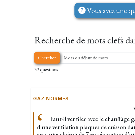
Vous avez une qu
Recherche de mots clefs dan
Chercher
39 questions
GAZ NORMES
D
Faut-il ventiler avec le chauffage 
d'une ventilation plaques de cuisson dan
avac une cloison de 7 en séparation d'u