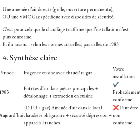
Une amenée d’air directe (grille, ouverture permanente),
OU une VMC Gaz spécifique avec dispositifs de sécurité.
C’est pour cela que le chauffagiste affirme que l’installation n’est
plus conforme.
Et il a raison… selon les normes actuelles, pas celles de 1983.
4. Synthèse claire
Votre
Période
Exigence cuisine avec chaudière gaz
installation
✔
Entrées d’air dans pièces principales +
1983
Probablemen
détalonnage + extraction en cuisine
conforme
(DTU + gaz) Amenée d’air dans le local
❌ Peut être
Aujourd’hui
chaudière obligatoire + sécurité dépression +
non
appareils étanches
conforme.