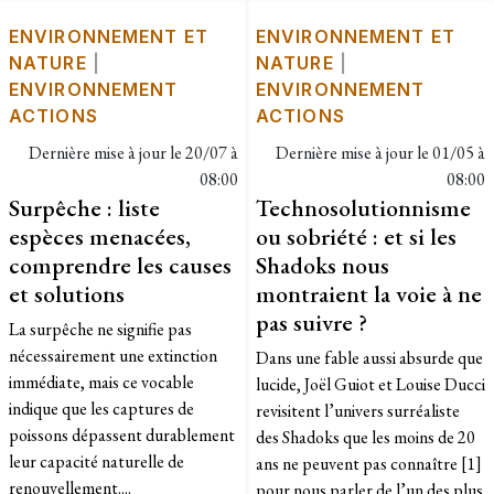
ENVIRONNEMENT ET
ENVIRONNEMENT ET
NATURE
|
NATURE
|
ENVIRONNEMENT
ENVIRONNEMENT
ACTIONS
ACTIONS
Dernière mise à jour le
20/07 à
Dernière mise à jour le
01/05 à
08:00
08:00
Surpêche : liste
Technosolutionnisme
espèces menacées,
ou sobriété : et si les
comprendre les causes
Shadoks nous
et solutions
montraient la voie à ne
pas suivre ?
La surpêche ne signifie pas
nécessairement une extinction
Dans une fable aussi absurde que
immédiate, mais ce vocable
lucide, Joël Guiot et Louise Ducci
indique que les captures de
revisitent l’univers surréaliste
poissons dépassent durablement
des Shadoks que les moins de 20
leur capacité naturelle de
ans ne peuvent pas connaître [1]
renouvellement....
pour nous parler de l’un des plus