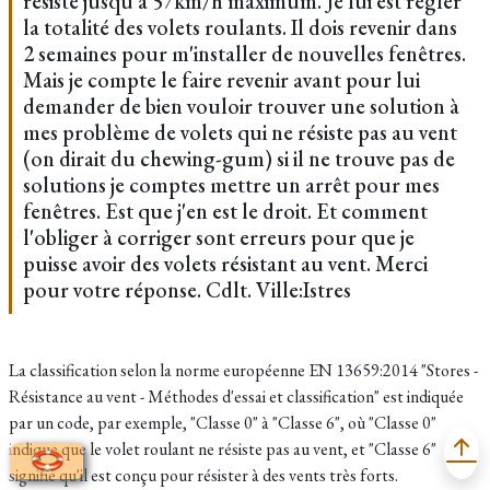
résiste jusqu'à 57km/h maximum. Je lui est régler
la totalité des volets roulants. Il dois revenir dans
2 semaines pour m'installer de nouvelles fenêtres.
Mais je compte le faire revenir avant pour lui
demander de bien vouloir trouver une solution à
mes problème de volets qui ne résiste pas au vent
(on dirait du chewing-gum) si il ne trouve pas de
solutions je comptes mettre un arrêt pour mes
fenêtres. Est que j'en est le droit. Et comment
l'obliger à corriger sont erreurs pour que je
puisse avoir des volets résistant au vent. Merci
pour votre réponse. Cdlt. Ville:Istres
La classification selon la norme européenne EN 13659:2014 "Stores -
Résistance au vent - Méthodes d'essai et classification" est indiquée
par un code, par exemple, "Classe 0" à "Classe 6", où "Classe 0"
indique que le volet roulant ne résiste pas au vent, et "Classe 6"
signifie qu'il est conçu pour résister à des vents très forts.