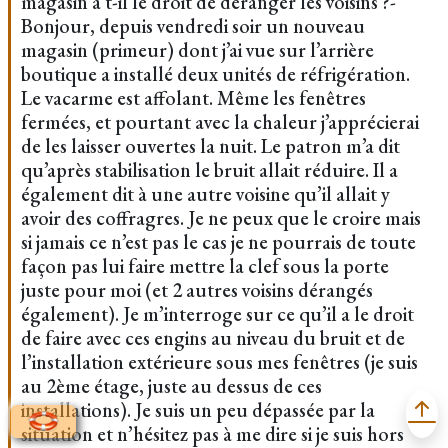
magasin a t-il le droit de déranger les voisins ?-
Bonjour, depuis vendredi soir un nouveau
magasin (primeur) dont j’ai vue sur l’arrière
boutique a installé deux unités de réfrigération.
Le vacarme est affolant. Même les fenêtres
fermées, et pourtant avec la chaleur j’apprécierai
de les laisser ouvertes la nuit. Le patron m’a dit
qu’après stabilisation le bruit allait réduire. Il a
également dit à une autre voisine qu’il allait y
avoir des coffragres. Je ne peux que le croire mais
si jamais ce n’est pas le cas je ne pourrais de toute
façon pas lui faire mettre la clef sous la porte
juste pour moi (et 2 autres voisins dérangés
également). Je m’interroge sur ce qu’il a le droit
de faire avec ces engins au niveau du bruit et de
l’installation extérieure sous mes fenêtres (je suis
au 2ème étage, juste au dessus de ces
installations). Je suis un peu dépassée par la
situation et n’hésitez pas à me dire si je suis hors