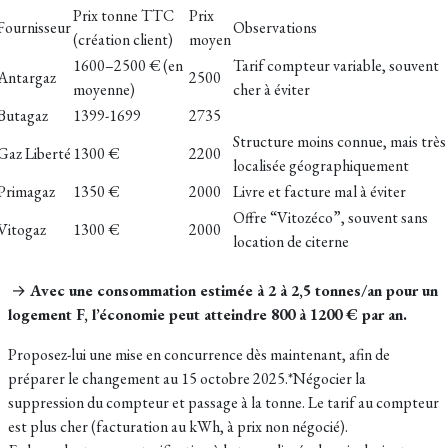
Prix tonne TTC
Prix
Fournisseur
Observations
(création client)
moyen
1600–2500 € (en
Tarif compteur variable, souvent
Antargaz
2500
moyenne)
cher à éviter
Butagaz
1399-1699
2735
Structure moins connue, mais très
Gaz Liberté
1300 €
2200
localisée géographiquement
Primagaz
1350 €
2000
Livre et facture mal à éviter
Offre “Vitozéco”, souvent sans
Vitogaz
1300 €
2000
location de citerne
→
Avec une consommation estimée à 2 à 2,5 tonnes/an pour un
logement F, l’économie peut atteindre 800 à 1200 € par an.
Proposez-lui une mise en concurrence dès maintenant, afin de
préparer le changement au 15 octobre 2025.*Négocier la
suppression du compteur et passage à la tonne. Le tarif au compteur
est plus cher (facturation au kWh, à prix non négocié).