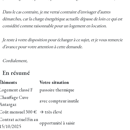
Dans le cas contraire, je me verrai contraint d’envisager d’autres
démarches, car la charge énergétique actuelle dépasse de loin ce qui est
considéré comme raisonnable pour un logement en location.
Je reste à votre disposition pour échanger à ce sujet, et je vous remercie
d’avance pour votre attention à cette demande.
Cordialement,
En résumé
Éléments
Votre situation
Logement classé F
passoire thermique
Chauffage Cuve
avec compteur inutile
Antargaz
Coût mensuel 300 €
→ très élevé
Contrat actuel Fin au
opportunité à saisir
15/10/2025