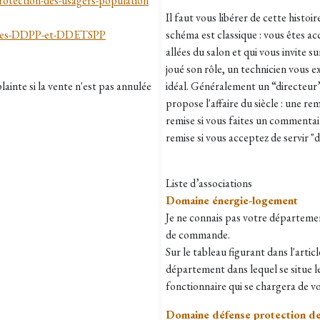
rotection-des-usagers-population
Il faut vous libérer de cette histo
s-des-DDPP-et-DDETSPP
schéma est classique : vous êtes ac
allées du salon et qui vous invite 
joué son rôle, un technicien vous e
lainte si la vente n'est pas annulée
idéal. Généralement un “directeur” 
propose l'affaire du siècle : une 
remise si vous faites un commentai
remise si vous acceptez de servir 
Liste d’associations
Domaine énergie-logement
Je ne connais pas votre département
de commande.
Sur le tableau figurant dans l'arti
département dans lequel se situe le
fonctionnaire qui se chargera de vo
Domaine défense protection de