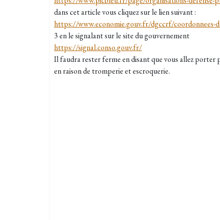
https://www.picbleu.fr/page/organisations-defense-p
dans cet article vous cliquez sur le lien suivant :
https://www.economie.gouv.fr/dgccrf/coordonnee
3 en le signalant sur le site du gouvernement
https://signal.conso.gouv.fr/
Il faudra rester ferme en disant que vous allez porter p
en raison de tromperie et escroquerie.