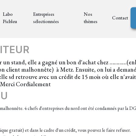
Labo
Entreprises
Nos
Contact
Picbleu
sélectionnées
thèmes
ITEUR
sur un stand, elle a gagné un bon d'achat chez …………(enl
 son client malhonnête) à Metz. Ensuite, on lui a deman
lle sd retrouve avec un crédit de 15 mois où elle n'avait
? Merci Cordialement
EU
e malhonnête. 4 chefs d'entreprises du nord ont été condamnés par la D
que gratuit) et dans le cadre d'un crédit, vous pouvez le faire refuser.