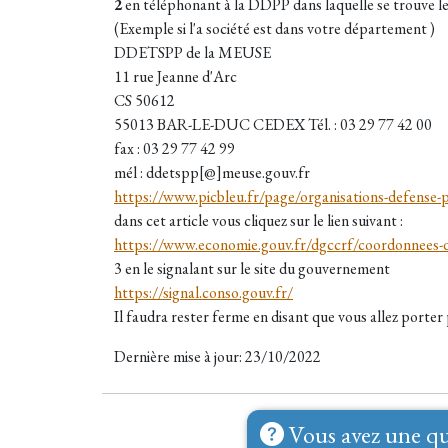
2
en téléphonant à la DDPP dans laquelle se trouve le 
(Exemple si l'a société est dans votre département )
DDETSPP de la MEUSE
11 rue Jeanne d'Arc
CS 50612
55013 BAR-LE-DUC CEDEX Tél. : 03 29 77 42 00
fax : 03 29 77 42 99
mél : ddetspp[@]meuse.gouv.fr
https://www.picbleu.fr/page/organisations-defense-
dans cet article vous cliquez sur le lien suivant :
https://www.economie.gouv.fr/dgccrf/coordonnee
3 en le signalant sur le site du gouvernement
https://signal.conso.gouv.fr/
Il faudra rester ferme en disant que vous allez porter 
Dernière mise à jour: 23/10/2022
Vous avez une qu