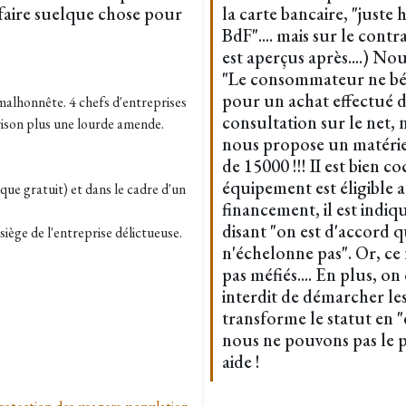
e faire suelque chose pour
la carte bancaire, "juste h
BdF".... mais sur le con
est aperçus après....) No
"Le consommateur ne béné
pour un achat effectué d
malhonnête. 4 chefs d'entreprises
consultation sur le net,
ison plus une lourde amende.
nous propose un matérie
de 15000 !!! II est bien c
équipement est éligible 
que gratuit) et dans le cadre d'un
financement, il est indiq
disant "on est d'accord 
iège de l'entreprise délictueuse.
n'échelonne pas". Or, ce n
pas méfiés.... En plus, on
interdit de démarcher les 
transforme le statut en 
nous ne pouvons pas le p
aide !