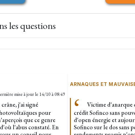
s les questions
ARNAQUES ET MAUVAIS
ernière mise à jour le
14/10 à 08:49
râne, j'ai signé
Victime d'anarque o
otovoltaïques pour
crédit Sofinco sans pouvoi
m'aperçois que ce genre
d'open énergie et aujour
d'où l'abus constaté. En
Sofinco sur le dos sans p
z-vous un conseil pour
rendements promis n'ont 