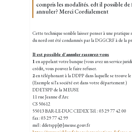
compris les modalités. edt il possible d
annuler? Merci Cordialement
Cette technique semble laisser penser à une pratique 
du nord ont été condamnés par la DGGCRF à de la pr
Il est possible d'annuler rassurez-vous
1
en appelant votre banque (vous avez un service juridi
crédit, vous pouvez le faire refuser.
2
en téléphonant à la DDPP dans laquelle se trouve le s
(Exemple si l'a société est dans votre département )
DDETSPP de la MEUSE
11 rue Jeanne d'Arc
CS 50612
55013 BAR-LE-DUC CEDEX Tél. : 03 29 77 42 00
fax : 03 29 77 42 99
mél : ddetspp[@]meuse.gouv.fr