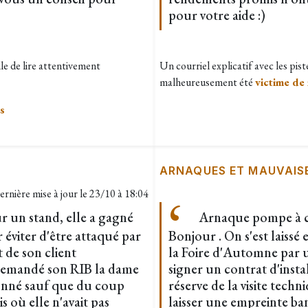
pour votre aide :)
lle de lire attentivement
Un courriel explicatif avec les pist
malheureusement été
victime de
s
ARNAQUES ET MAUVAIS
ernière mise à jour le
23/10 à 18:04
ur un stand, elle a gagné
Arnaque pompe à c
viter d'être attaqué par
Bonjour . On s'est laissé 
t de son client
la Foire d'Automne par u
 demandé son RIB la dame
signer un contrat d'inst
 donné sauf que du coup
réserve de la visite tech
s où elle n'avait pas
laisser une empreinte ba