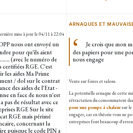
ARNAQUES ET MAUVAIS
ernière mise à jour le
04/11 à 22:04
DDPP nous ont envoyé un
Je crois que mon mari
indre pour qu'ils aient
des papiers pour une pomp
P………. (avec le numéro de
nous engage
es certifiées RGE. C'est
r les aides Ma Prime
ement / dol sur le contrat
Vente sur foires et salons.
ance des aides de l'Etat -
La potentielle arnaque de cette mét
ne en face de nous n'est
rétractation du consommateur dans
 a pas de résultat avec ce
pour une pompe à chaleur
sur le
eprises RGE Sur le site
engager, car en théorie vous ne pou
ficat RGE mais périmé
entreprises font beaucoup d'erreur
ancaire, concernant la
aire puisque le code PIN a