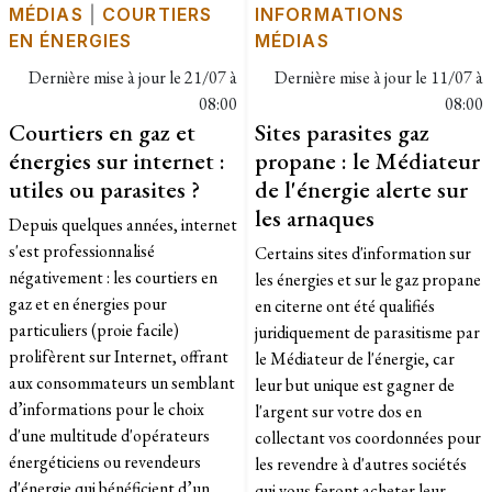
MÉDIAS
|
COURTIERS
INFORMATIONS
EN ÉNERGIES
MÉDIAS
Dernière mise à jour le
21/07 à
Dernière mise à jour le
11/07 à
08:00
08:00
Courtiers en gaz et
Sites parasites gaz
énergies sur internet :
propane : le Médiateur
utiles ou parasites ?
de l'énergie alerte sur
les arnaques
Depuis quelques années, internet
s'est professionnalisé
Certains sites d'information sur
négativement : les courtiers en
les énergies et sur le gaz propane
gaz et en énergies pour
en citerne ont été qualifiés
particuliers (proie facile)
juridiquement de parasitisme par
prolifèrent sur Internet, offrant
le Médiateur de l'énergie, car
aux consommateurs un semblant
leur but unique est gagner de
d’informations pour le choix
l'argent sur votre dos en
d'une multitude d'opérateurs
collectant vos coordonnées pour
énergéticiens ou revendeurs
les revendre à d'autres sociétés
d'énergie qui bénéficient d’un
qui vous feront acheter leur