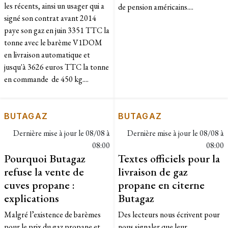
les récents, ainsi un usager qui a
de pension américains....
signé son contrat avant 2014
paye son gaz en juin 3351 TTC la
tonne avec le barème V1DOM
en livraison automatique et
jusqu'à 3626 euros TTC la tonne
en commande de 450 kg....
BUTAGAZ
BUTAGAZ
Dernière mise à jour le
08/08 à
Dernière mise à jour le
08/08 à
08:00
08:00
Pourquoi Butagaz
Textes officiels pour la
refuse la vente de
livraison de gaz
cuves propane :
propane en citerne
explications
Butagaz
​Malgré l’existence de barèmes
Des lecteurs nous écrivent pour
pour le prix du gaz propane et
nous signaler que leur