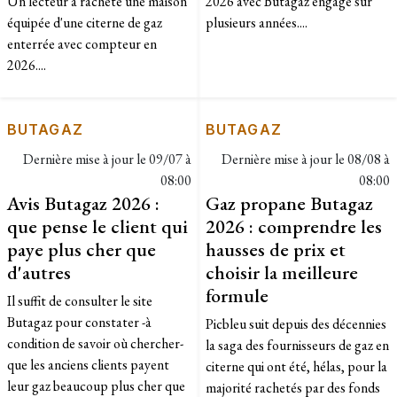
Un lecteur a racheté une maison
2026 avec Butagaz engage sur
équipée d'une citerne de gaz
plusieurs années....
enterrée avec compteur en
2026....
BUTAGAZ
BUTAGAZ
Dernière mise à jour le
09/07 à
Dernière mise à jour le
08/08 à
08:00
08:00
Avis Butagaz 2026 :
Gaz propane Butagaz
que pense le client qui
2026 : comprendre les
paye plus cher que
hausses de prix et
d'autres
choisir la meilleure
formule
Il suffit de consulter le site
Butagaz pour constater -à
Picbleu suit depuis des décennies
condition de savoir où chercher-
la saga des fournisseurs de gaz en
que les anciens clients payent
citerne qui ont été, hélas, pour la
leur gaz beaucoup plus cher que
majorité rachetés par des fonds