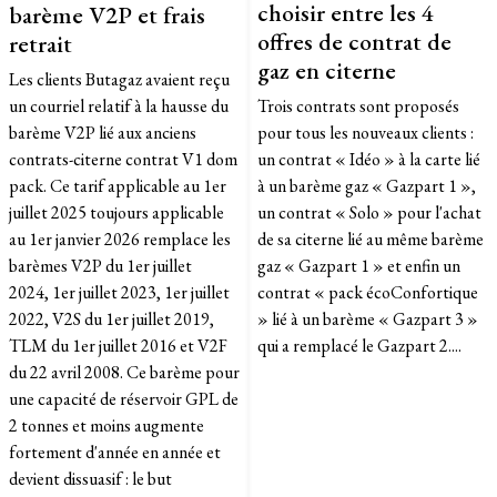
choisir entre les 4
barème V2P et frais
offres de contrat de
retrait
gaz en citerne
Les clients Butagaz avaient reçu
un courriel relatif à la hausse du
Trois contrats sont proposés
barème V2P lié aux anciens
pour tous les nouveaux clients :
contrats-citerne contrat V1 dom
un contrat « Idéo » à la carte lié
pack. Ce tarif applicable au 1er
à un barème gaz « Gazpart 1 »,
juillet 2025 toujours applicable
un contrat « Solo » pour l'achat
au 1er janvier 2026 remplace les
de sa citerne lié au même barème
barèmes V2P du 1er juillet
gaz « Gazpart 1 » et enfin un
2024, 1er juillet 2023, 1er juillet
contrat « pack écoConfortique
2022, V2S du 1er juillet 2019,
» lié à un barème « Gazpart 3 »
TLM du 1er juillet 2016 et V2F
qui a remplacé le Gazpart 2....
du 22 avril 2008. Ce barème pour
une capacité de réservoir GPL de
2 tonnes et moins augmente
fortement d'année en année et
devient dissuasif : le but