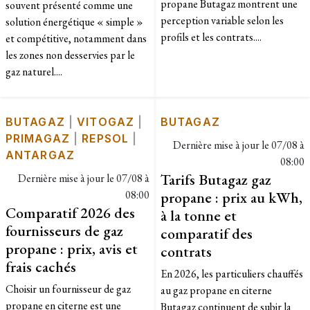
propane Butagaz montrent une
souvent présenté comme une
perception variable selon les
solution énergétique « simple »
profils et les contrats....
et compétitive, notamment dans
les zones non desservies par le
gaz naturel....
BUTAGAZ
|
VITOGAZ
|
BUTAGAZ
PRIMAGAZ
|
REPSOL
|
Dernière mise à jour le
07/08 à
ANTARGAZ
08:00
Tarifs Butagaz gaz
Dernière mise à jour le
07/08 à
08:00
propane : prix au kWh,
Comparatif 2026 des
à la tonne et
fournisseurs de gaz
comparatif des
propane : prix, avis et
contrats
frais cachés
En 2026, les particuliers chauffés
Choisir un fournisseur de gaz
au gaz propane en citerne
propane en citerne est une
Butagaz continuent de subir la