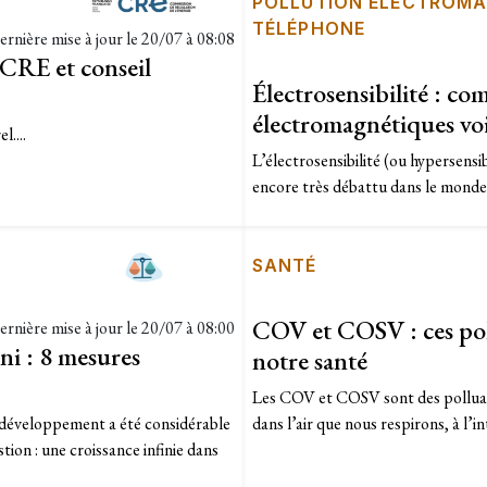
POLLUTION ÉLECTROMA
TÉLÉPHONE
ernière mise à jour le
20/07 à 08:08
 CRE et conseil
Électrosensibilité : c
électromagnétiques vo
l....
L’électrosensibilité (ou hypersensi
encore très débattu dans le monde m
SANTÉ
COV et COSV : ces pol
ernière mise à jour le
20/07 à 08:00
ni : 8 mesures
notre santé
Les COV et COSV sont des polluant
e développement a été considérable
dans l’air que nous respirons, à l’in
tion : une croissance infinie dans