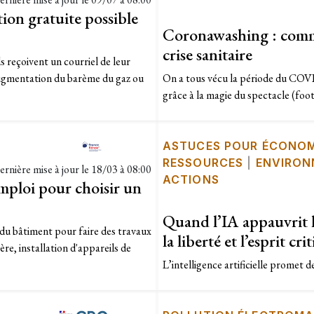
ion gratuite possible
Coronawashing : commen
crise sanitaire
s reçoivent un courriel de leur
 augmentation du barème du gaz ou
On a tous vécu la période du COVI
grâce à la magie du spectacle (footb
ASTUCES POUR ÉCONOM
RESSOURCES
|
ENVIRON
ernière mise à jour le
18/03 à 08:00
ACTIONS
ploi pour choisir un
Quand l’IA appauvrit la
du bâtiment pour faire des travaux
la liberté et l’esprit cri
re, installation d'appareils de
L’intelligence artificielle promet de 