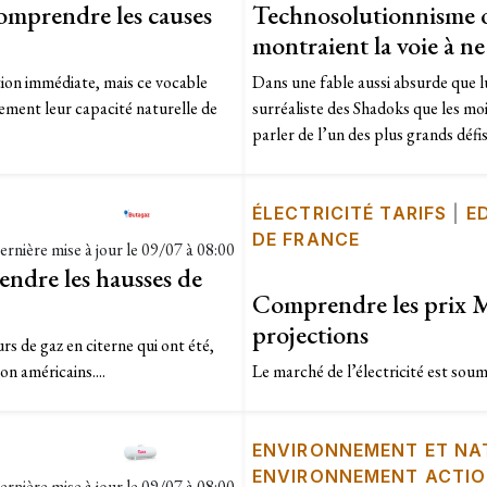
comprendre les causes
Technosolutionnisme ou
montraient la voie à ne
tion immédiate, mais ce vocable
Dans une fable aussi absurde que lu
ement leur capacité naturelle de
surréaliste des Shadoks que les mo
parler de l’un des plus grands défi
ÉLECTRICITÉ TARIFS
|
E
DE FRANCE
ernière mise à jour le
09/07 à 08:00
ndre les hausses de
Comprendre les prix MW
projections
rs de gaz en citerne qui ont été,
on américains....
Le marché de l’électricité est soumis
ENVIRONNEMENT ET NA
ENVIRONNEMENT ACTI
ernière mise à jour le
09/07 à 08:00