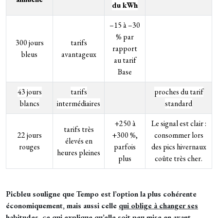
du kWh
–15 à –30
% par
300 jours
tarifs
rapport
bleus
avantageux
au tarif
Base
43 jours
tarifs
proches du tarif
blancs
intermédiaires
standard
+250 à
Le signal est clair :
tarifs très
22 jours
+300 %,
consommer lors
élevés en
rouges
parfois
des pics hivernaux
heures pleines
plus
coûte très cher.
Picbleu souligne que Tempo est l’option la plus cohérente
économiquement, mais aussi celle
qui oblige à changer ses
habitudes
, ce qui explique qu’elle soit peu mise en avant.