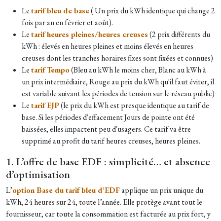
Le
tarif bleu de base
( Un prix du kWh identique qui change 2
fois par an en février et août).
Le
tarif heures pleines/heures creuses
(2 prix différents du
kWh : élevés en heures pleines et moins élevés en heures
creuses dont les tranches horaires fixes sont fixées et connues)
Le
tarif Tempo
(Bleu au kWh le moins cher, Blanc au kWh à
un prix intermédiaire, Rouge au prix du kWh qu'il faut éviter, il
est variable suivant les périodes de tension sur le réseau public)
Le
tarif EJP
(le prix du kWh est presque identique au tarif de
base. Si les périodes d'effacement Jours de pointe ont été
baissées, elles impactent peu d'usagers. Ce tarif va être
supprimé au profit du tarif heures creuses, heures pleines.
1. L’offre de base EDF : simplicité… et absence
d’optimisation
L’
option Base du tarif bleu d’EDF
applique un prix unique du
kWh, 24 heures sur 24, toute l’année. Elle protège avant tout le
fournisseur, car toute la consommation est facturée au prix fort, y