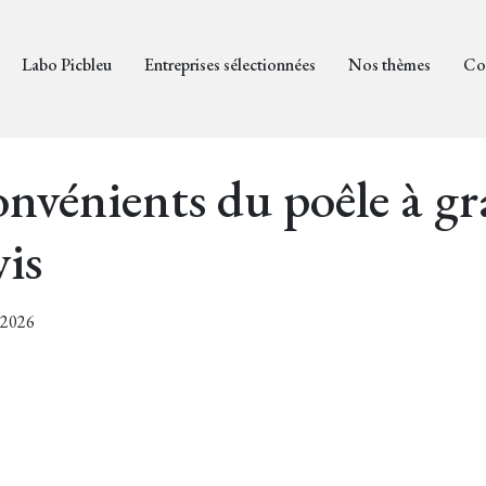
Labo Picbleu
Entreprises sélectionnées
Nos thèmes
Co
onvénients du poêle à gra
vis
2/2026