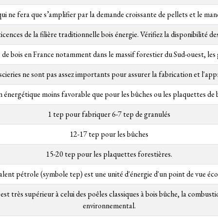
ui ne fera que s’amplifier par la demande croissante de pellets et le man
ticences de la filière traditionnelle bois énergie. Vérifiez la disponibilité
de bois en France notamment dans le massif forestier du Sud-ouest, les
scieries ne sont pas assez importants pour assurer la fabrication et l'ap
n énergétique moins favorable que pour les bûches ou les plaquettes de b
1 tep pour fabriquer 6-7 tep de granulés
12-17 tep pour les bûches
15-20 tep pour les plaquettes forestières.
valent pétrole (symbole tep) est une unité d'énergie d'un point de vue éco
 est très supérieur à celui des poêles classiques à bois bûche, la combusti
environnemental.