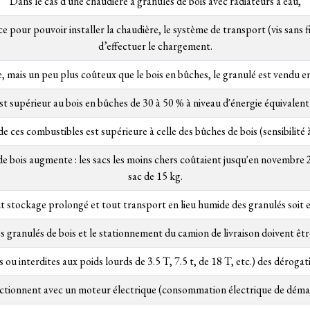
Dans le cas d'une chaudière à granulés de bois avec radiateurs à eau,
e pour pouvoir installer la chaudière, le système de transport (vis sans fi
d’effectuer le chargement.
e, mais un peu plus coûteux que le bois en bûches, le granulé est vendu en
st supérieur au bois en bûches de 30 à 50 % à niveau d'énergie équivalent
 de ces combustibles est supérieure à celle des bûches de bois (sensibilité à
de bois augmente : les sacs les moins chers coûtaient jusqu'en novembre
sac de 15 kg.
out stockage prolongé et tout transport en lieu humide des granulés soit e
 granulés de bois et le stationnement du camion de livraison doivent ê
 ou interdites aux poids lourds de 3.5 T, 7.5 t, de 18 T, etc.) des dérogat
nctionnent avec un moteur électrique (consommation électrique de déma