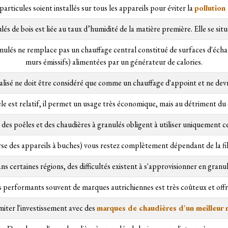
à particules soient installés sur tous les appareils pour éviter la
pollution
és de bois est liée au taux d’humidité de la matière première. Elle se sit
anulés ne remplace pas un chauffage central constitué de surfaces d'éch
murs émissifs) alimentées par un générateur de calories.
alisé ne doit être considéré que comme un chauffage d'appoint et ne de
êle est relatif, il permet un usage très économique, mais au détriment du
 des poêles et des chaudières à granulés obligent à utiliser uniquement c
erse des appareils à buches) vous restez complètement dépendant de la f
ns certaines régions, des difficultés existent à s'approvisionner en granul
s performants souvent de marques autrichiennes est très coûteux et offr
imiter l'investissement avec des
marques de chaudières d'un meilleur r