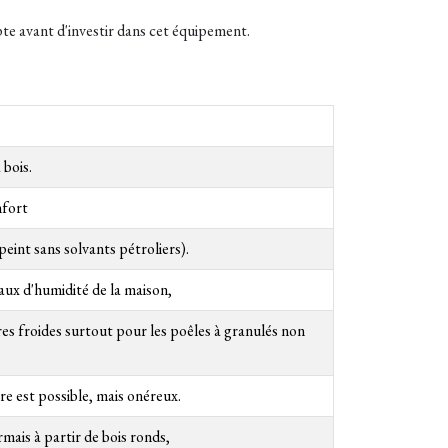
te avant d'investir dans cet équipement.
 bois.
nfort
peint sans solvants pétroliers).
taux d'humidité de la maison,
s froides surtout pour les poêles à granulés non
e est possible, mais onéreux.
mais à partir de bois ronds,