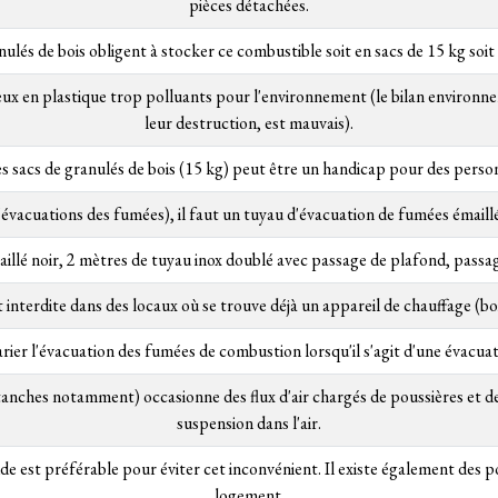
pièces détachées.
nulés de bois obligent à stocker ce combustible soit en sacs de 15 kg soit 
ceux en plastique trop polluants pour l'environnement (le bilan environne
leur destruction, est mauvais).
 sacs de granulés de bois (15 kg) peut être un handicap pour des person
'évacuations des fumées), il faut un tuyau d'évacuation de fumées émaillé 
llé noir, 2 mètres de tuyau inox doublé avec passage de plafond, passag
t interdite dans des locaux où se trouve déjà un appareil de chauffage (boi
ier l'évacuation des fumées de combustion lorsqu'il s'agit d'une évacuat
étanches notamment) occasionne des flux d'air chargés de poussières et de
suspension dans l'air.
e est préférable pour éviter cet inconvénient. Il existe également des po
logement.