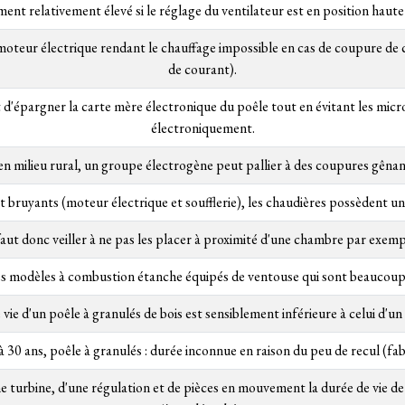
ent relativement élevé si le réglage du ventilateur est en position haut
 moteur électrique rendant le chauffage impossible en cas de coupure de
de courant).
d'épargner la carte mère électronique du poêle tout en évitant les micro
électroniquement.
 en milieu rural, un groupe électrogène peut pallier à des coupures gênan
nt bruyants (moteur électrique et soufflerie), les chaudières possèden
 faut donc veiller à ne pas les placer à proximité d'une chambre par exemp
 les modèles à combustion étanche équipés de ventouse qui sont beaucoup 
vie d'un poêle à granulés de bois est sensiblement inférieure à celui d'un
à 30 ans, poêle à granulés : durée inconnue en raison du peu de recul (fabr
 turbine, d'une régulation et de pièces en mouvement la durée de vie de c