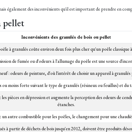
mais également des inconvénients qu'il est important de prendre en comp
 pellet
Inconvénients des granulés de bois ou pellet
êle à granulés coûte environ deux fois plus cher qu'un poêle classique à
ission de fumée ou d'odeurs à l'allumage du poêle est une source d'inco
euf : odeurs de peinture, d'où l'intérêt de choisir un appareil à granulés 
 ou moins forte suivant le type de granulés (résineux ou feuillus) et du 
s pièces en dépression et augmente la perception des odeurs de cendre
étanches.
ec un autre combustible pour les poêles, le changement pour une chaudièr
ués à partir de déchets de bois jusqu'en 2012, doivent être produits désor