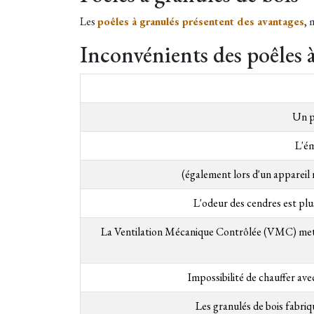
Les
poêles à granulés présentent des avantages
, 
Inconvénients des poêles à
Un po
L'ém
(également lors d'un appareil n
L'odeur des cendres est plus
La Ventilation Mécanique Contrôlée (VMC) met le
Impossibilité de chauffer av
Les granulés de bois fabriq