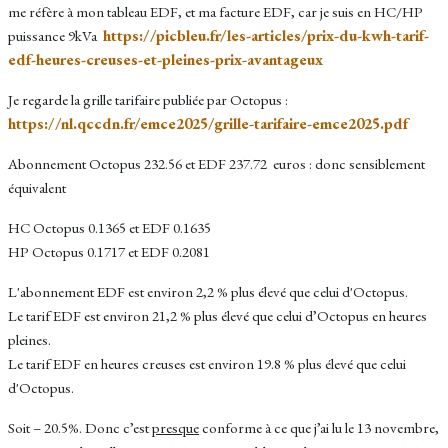
me réfère à mon tableau EDF, et ma facture EDF, car je suis en HC/HP
https://picbleu.fr/les-articles/prix-du-kwh-tarif-
puissance 9kVa
edf-heures-creuses-et-pleines-prix-avantageux
Je regarde la grille tarifaire publiée par Octopus :
https://nl.qccdn.fr/emce2025/grille-tarifaire-emce2025.pdf
Abonnement Octopus 232.56 et EDF 237.72 euros : donc sensiblement
équivalent
HC Octopus 0.1365 et EDF 0.1635
HP Octopus 0.1717 et EDF 0.2081
L'abonnement EDF est environ 2,2 % plus élevé que celui d'Octopus.
Le tarif EDF est environ 21,2 % plus élevé que celui d’Octopus en heures
pleines.
Le tarif EDF en heures creuses est environ 19.8 % plus élevé que celui
d'Octopus.
Soit – 20.5%. Donc c’est
presque
conforme à ce que j’ai lu le 13 novembre,