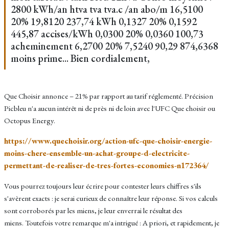
2800 kWh/an htva tva tva.c /an abo/m 16,5100
20% 19,8120 237,74 kWh 0,1327 20% 0,1592
445,87 accises/kWh 0,0300 20% 0,0360 100,73
acheminement 6,2700 20% 7,5240 90,29 874,6368
moins prime... Bien cordialement,
Que Choisir annonce – 21% par rapport au tarif réglementé. Précision
Picbleu n'a aucun intérêt ni de près ni de loin avec l'UFC Que choisir ou
Octopus Energy.
https://www.quechoisir.org/action-ufc-que-choisir-energie-
moins-chere-ensemble-un-achat-groupe-d-electricite-
permettant-de-realiser-de-tres-fortes-economies-n172364/
Vous pourrez toujours leur écrire pour contester leurs chiffres s'ils
s'avèrent exacts : je serai curieux de connaître leur réponse. Si vos calculs
sont corroborés par les miens, je leur enverrai le résultat des
miens. Toutefois votre remarque m'a intrigué : A priori, et rapidement, je