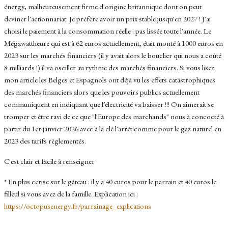
énergy, malheureusement firme d'origine britannique dont on peut
deviner l'actionnariat. Je préfère avoir un prix stable jusqu'en 2027 ! J'ai
choisi le paiement à la consommation réelle : pas lissée toute l'année. Le
Mégawattheure qui est à 62 euros actuellement, était monté à 1000 euros en
2023 sur les marchés financiers (il y avait alors le bouclier qui nous a coûté
8 milliards !) il va osciller au rythme des marchés financiers. Si vous lisez
mon article les Belges et Espagnols ont déjà vu les effets catastrophiques
des marchés financiers alors que les pouvoirs publics actuellement
communiquent en indiquant que l’électricité va baisser !!! On aimerait se
tromper et être ravi de ce que "l'Europe des marchands" nous à concocté à
partir du 1er janvier 2026 avec à la clé l'arrêt comme pour le gaz naturel en
2023 des tarifs règlementés.
C'est clair et facile à renseigner
* En plus cerise sur le gâteau : il y a 40 euros pour le parrain et 40 euros le
filleul si vous avez de la famille. Explication ici :
https://octopusenergy.fr/parrainage_explications