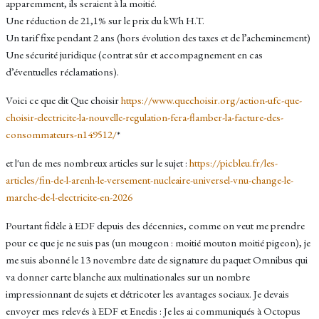
apparemment, ils seraient à la moitié.
Une réduction de 21,1% sur le prix du kWh H.T.
Un tarif fixe pendant 2 ans (hors évolution des taxes et de l’acheminement)
Une sécurité juridique (contrat sûr et accompagnement en cas
d’éventuelles réclamations).
Voici ce que dit Que choisir
https://www.quechoisir.org/action-ufc-que-
choisir-electricite-la-nouvelle-regulation-fera-flamber-la-facture-des-
consommateurs-n149512/
*
et l'un de mes nombreux articles sur le sujet :
https://picbleu.fr/les-
articles/fin-de-l-arenh-le-versement-nucleaire-universel-vnu-change-le-
marche-de-l-electricite-en-2026
Pourtant fidèle à EDF depuis des décennies, comme on veut me prendre
pour ce que je ne suis pas (un mougeon : moitié mouton moitié pigeon), je
me suis abonné le 13 novembre date de signature du paquet Omnibus qui
va donner carte blanche aux multinationales sur un nombre
impressionnant de sujets et détricoter les avantages sociaux. Je devais
envoyer mes relevés à EDF et Enedis : Je les ai communiqués à Octopus