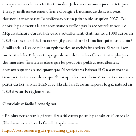
envoyer mes relevés à EDF et Enedis : Je les ai communiqués à Octopus
énergy, malheureusement firme d'origine britannique dont on peut
deviner l'actionnariat. Je préfère avoir un prix stable jusqu'en 2027 ! J'ai
choisi le paiement à la consommation réelle : pas lissée toute l'année. Le
Mégawattheure qui est à 62 euros actuellement, était monté à 1000 euros en
2023 sur les marchés financiers (il y avait alors le bouclier qui nous a coûté
8 milliards !) il va osciller au rythme des marchés financiers. Si vous lisez
mon article les Belges et Espagnols ont déjà vu les effets catastrophiques
des marchés financiers alors que les pouvoirs publics actuellement
communiquent en indiquant que l’électricité va baisser !!! On aimerait se
tromper et être ravi de ce que "l'Europe des marchands" nous à concocté à
partir du 1er janvier 2026 avec à la clé l'arrêt comme pour le gaz naturel en
2023 des tarifs règlementés.
C'est clair et facile à renseigner
* En plus cerise sur le gâteau : il y a 40 euros pour le parrain et 40 euros le
filleul si vous avez de la famille. Explication ici :
https://octopusenergy.fr/parrainage_explications