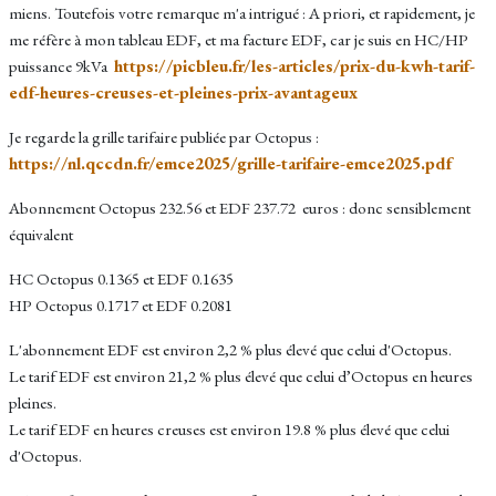
miens. Toutefois votre remarque m'a intrigué : A priori, et rapidement, je
me réfère à mon tableau EDF, et ma facture EDF, car je suis en HC/HP
https://picbleu.fr/les-articles/prix-du-kwh-tarif-
puissance 9kVa
edf-heures-creuses-et-pleines-prix-avantageux
Je regarde la grille tarifaire publiée par Octopus :
https://nl.qccdn.fr/emce2025/grille-tarifaire-emce2025.pdf
Abonnement Octopus 232.56 et EDF 237.72 euros : donc sensiblement
équivalent
HC Octopus 0.1365 et EDF 0.1635
HP Octopus 0.1717 et EDF 0.2081
L'abonnement EDF est environ 2,2 % plus élevé que celui d'Octopus.
Le tarif EDF est environ 21,2 % plus élevé que celui d’Octopus en heures
pleines.
Le tarif EDF en heures creuses est environ 19.8 % plus élevé que celui
d'Octopus.