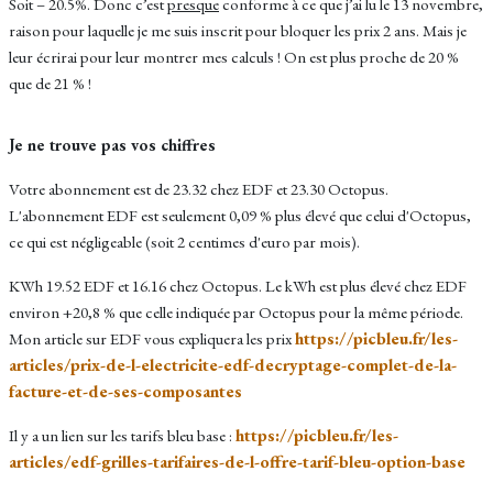
Soit – 20.5%. Donc c’est
presque
conforme à ce que j’ai lu le 13 novembre,
raison pour laquelle je me suis inscrit pour bloquer les prix 2 ans.
Mais je
leur écrirai pour leur montrer mes calculs ! On est plus proche de 20 %
que de 21 % !
Je ne trouve pas vos chiffres
Votre abonnement est de 23.32 chez EDF et 23.30 Octopus.
L'abonnement EDF est seulement 0,09 % plus élevé que celui d'Octopus,
ce qui est négligeable (soit 2 centimes d'euro par mois).
KWh 19.52 EDF et 16.16 chez Octopus. Le kWh est plus élevé chez EDF
environ +20,8 % que celle indiquée par Octopus pour la même période.
https://picbleu.fr/les-
Mon article sur EDF vous expliquera les prix
articles/prix-de-l-electricite-edf-decryptage-complet-de-la-
facture-et-de-ses-composantes
https://picbleu.fr/les-
Il y a un lien sur les tarifs bleu base :
articles/edf-grilles-tarifaires-de-l-offre-tarif-bleu-option-base