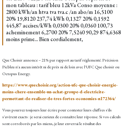
mon tableau : tarif bleu 12kVa Conso moyenne :
2800 kWh/an htva tva tva.c /an abo/m 16,5100
20% 19,8120 237,74 kWh 0,1327 20% 0,1592
445,87 accises/kWh 0,0300 20% 0,0360 100,73
acheminement 6,2700 20% 7,5240 90,29 874,6368
moins prime... Bien cordialement,
Que Choisir annonce – 21% par rapport au tarif réglementé. Précision
Picbleu n'a aucun intérêt ni de près ni de loin avec l'UFC Que choisir ou
Octopus Energy.
https://www.quechoisir.org/action-ufc-que-choisir-energie-
moins-chere-ensemble-un-achat-groupe-d-electricite-
permettant-de-realiser-de-tres-fortes-economies-n172364/
Vous pourrez toujours leur écrire pour contester leurs chiffres s'ils
s'avèrent exacts : je serai curieux de connaître leur réponse. Si vos calculs
sont corroborés par les miens, je leur enverrai le résultat des