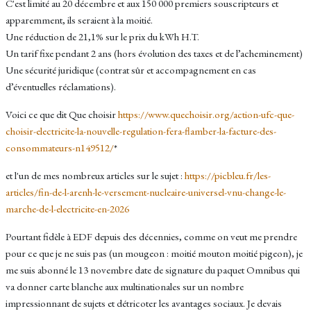
C'est limité au 20 décembre et aux 150 000 premiers souscripteurs et
apparemment, ils seraient à la moitié.
Une réduction de 21,1% sur le prix du kWh H.T.
Un tarif fixe pendant 2 ans (hors évolution des taxes et de l’acheminement)
Une sécurité juridique (contrat sûr et accompagnement en cas
d’éventuelles réclamations).
Voici ce que dit Que choisir
https://www.quechoisir.org/action-ufc-que-
choisir-electricite-la-nouvelle-regulation-fera-flamber-la-facture-des-
consommateurs-n149512/
*
et l'un de mes nombreux articles sur le sujet :
https://picbleu.fr/les-
articles/fin-de-l-arenh-le-versement-nucleaire-universel-vnu-change-le-
marche-de-l-electricite-en-2026
Pourtant fidèle à EDF depuis des décennies, comme on veut me prendre
pour ce que je ne suis pas (un mougeon : moitié mouton moitié pigeon), je
me suis abonné le 13 novembre date de signature du paquet Omnibus qui
va donner carte blanche aux multinationales sur un nombre
impressionnant de sujets et détricoter les avantages sociaux. Je devais