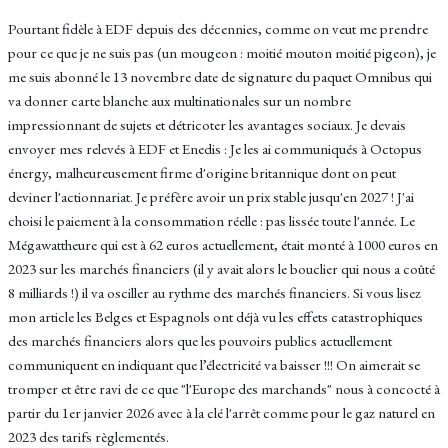
Pourtant fidèle à EDF depuis des décennies, comme on veut me prendre
pour ce que je ne suis pas (un mougeon : moitié mouton moitié pigeon), je
me suis abonné le 13 novembre date de signature du paquet Omnibus qui
va donner carte blanche aux multinationales sur un nombre
impressionnant de sujets et détricoter les avantages sociaux. Je devais
envoyer mes relevés à EDF et Enedis : Je les ai communiqués à Octopus
énergy, malheureusement firme d'origine britannique dont on peut
deviner l'actionnariat. Je préfère avoir un prix stable jusqu'en 2027 ! J'ai
choisi le paiement à la consommation réelle : pas lissée toute l'année. Le
Mégawattheure qui est à 62 euros actuellement, était monté à 1000 euros en
2023 sur les marchés financiers (il y avait alors le bouclier qui nous a coûté
8 milliards !) il va osciller au rythme des marchés financiers. Si vous lisez
mon article les Belges et Espagnols ont déjà vu les effets catastrophiques
des marchés financiers alors que les pouvoirs publics actuellement
communiquent en indiquant que l’électricité va baisser !!! On aimerait se
tromper et être ravi de ce que "l'Europe des marchands" nous à concocté à
partir du 1er janvier 2026 avec à la clé l'arrêt comme pour le gaz naturel en
2023 des tarifs règlementés.