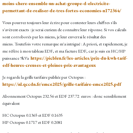
moins-chere-ensemble-un-achat-groupe-d-electricite-
permettant-de-realiser-de-tres-fortes-economies-n172364/
Vous pourrez toujours leur écrire pour contester leurs chiffres s'ils
s'avèrent exacts : je serai curieux de connaître leur réponse. Si vos calculs
sont corroborés par les miens, je leur enverrai le résultat des
miens. Toutefois votre remarque m'a intrigué : A priori, et rapidement, je
me réfère à mon tableau EDF, et ma facture EDF, car je suis en HC/HP
https://picbleu.fr/les-articles/prix-du-kwh-tarif-
puissance 9kVa
edf-heures-creuses-et-pleines-prix-avantageux
Je regarde la grille tarifaire publiée par Octopus :
https://nl.qccdn.fr/emce2025/grille-tarifaire-emce2025.pdf
Abonnement Octopus 232.56 et EDF 237.72 euros : donc sensiblement
équivalent
HC Octopus 0.1365 et EDF 0.1635
HP Octopus 0.1717 et EDF 0.2081