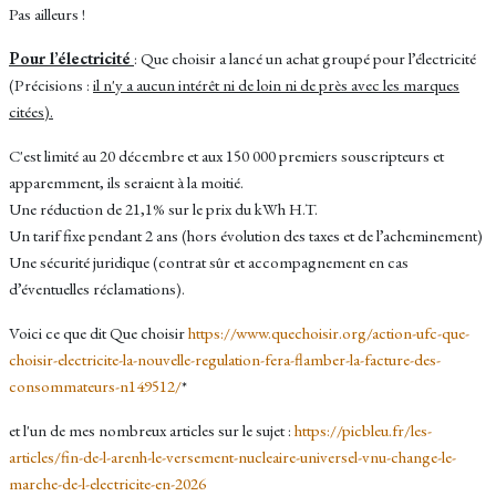
Pas ailleurs !
Pour l’électricité
: Que choisir a lancé un achat groupé pour l’électricité
(Précisions :
il n'y a aucun intérêt ni de loin ni de près avec les marques
citées).
C'est limité au 20 décembre et aux 150 000 premiers souscripteurs et
apparemment, ils seraient à la moitié.
Une réduction de 21,1% sur le prix du kWh H.T.
Un tarif fixe pendant 2 ans (hors évolution des taxes et de l’acheminement)
Une sécurité juridique (contrat sûr et accompagnement en cas
d’éventuelles réclamations).
Voici ce que dit Que choisir
https://www.quechoisir.org/action-ufc-que-
choisir-electricite-la-nouvelle-regulation-fera-flamber-la-facture-des-
consommateurs-n149512/
*
et l'un de mes nombreux articles sur le sujet :
https://picbleu.fr/les-
articles/fin-de-l-arenh-le-versement-nucleaire-universel-vnu-change-le-
marche-de-l-electricite-en-2026