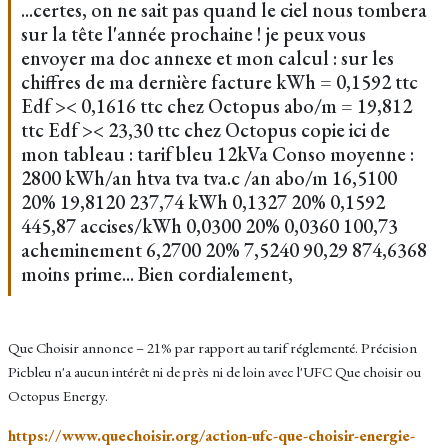
...certes, on ne sait pas quand le ciel nous tombera
sur la tête l'année prochaine ! je peux vous
envoyer ma doc annexe et mon calcul : sur les
chiffres de ma dernière facture kWh = 0,1592 ttc
Edf >< 0,1616 ttc chez Octopus abo/m = 19,812
ttc Edf >< 23,30 ttc chez Octopus copie ici de
mon tableau : tarif bleu 12kVa Conso moyenne :
2800 kWh/an htva tva tva.c /an abo/m 16,5100
20% 19,8120 237,74 kWh 0,1327 20% 0,1592
445,87 accises/kWh 0,0300 20% 0,0360 100,73
acheminement 6,2700 20% 7,5240 90,29 874,6368
moins prime... Bien cordialement,
Que Choisir annonce – 21% par rapport au tarif réglementé. Précision
Picbleu n'a aucun intérêt ni de près ni de loin avec l'UFC Que choisir ou
Octopus Energy.
https://www.quechoisir.org/action-ufc-que-choisir-energie-