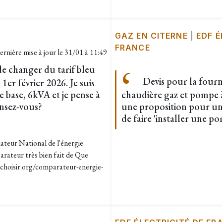
GAZ EN CITERNE
|
EDF É
FRANCE
ernière mise à jour le
31/01 à 11:49
 de changer du tarif bleu
Devis pour la fourni
1er février 2026. Je suis
 base, 6kVA et je pense à
chaudière gaz et pompe 
nsez-vous?
une proposition pour un c
de faire 'installer une p
ateur National de l'énergie
arateur très bien fait de Que
echoisir.org/comparateur-energie-