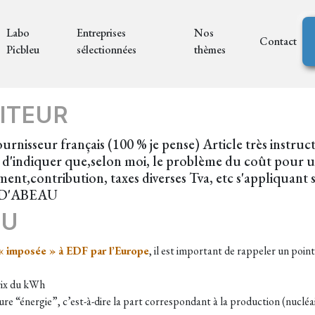
Labo
Entreprises
Nos
Contact
Picbleu
sélectionnées
thèmes
ITEUR
rnisseur français (100 % je pense) Article très instruct
 d'indiquer que,selon moi, le problème du coût pour u
ement,contribution, taxes diverses Tva, etc s'appliquan
LE-D'ABEAU
EU
n « imposée » à EDF par l’Europe
, il est important de rappeler un poin
prix du kWh
ure “énergie”, c’est-à-dire la part correspondant à la production (nucléai