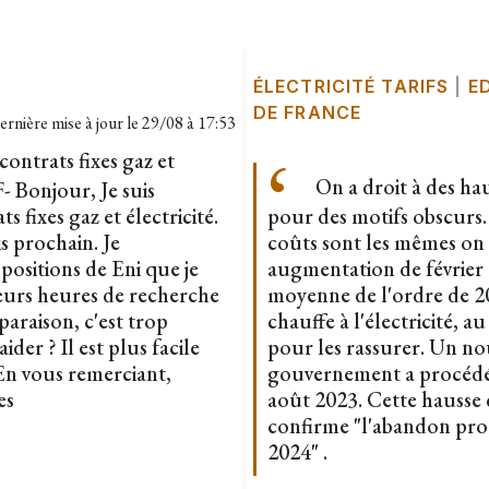
ÉLECTRICITÉ TARIFS
|
E
DE FRANCE
ernière mise à jour le
29/08 à 17:53
ntrats fixes gaz et
On a droit à des hau
 Bonjour, Je suis
fixes gaz et électricité.
pour des motifs obscurs.
s prochain. Je
coûts sont les mêmes on
positions de Eni que je
augmentation de févrie
ieurs heures de recherche
moyenne de l'ordre de 2
mparaison, c'est trop
chauffe à l'électricité, a
der ? Il est plus facile
pour les rassurer. Un nouv
n vous remerciant,
gouvernement a procédé 
es
août 2023. Cette hausse d
confirme "l'abandon progr
2024" .