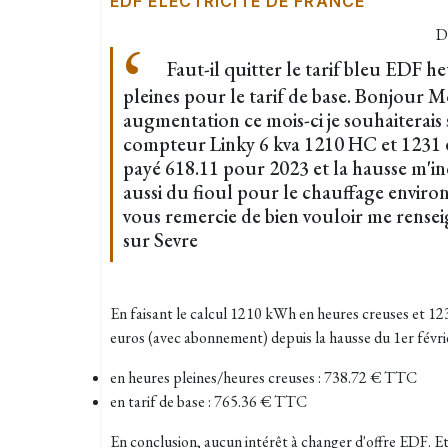
EDF ÉLECTRICITÉ DE FRANCE
D
Faut-il quitter le tarif bleu EDF h
pleines pour le tarif de base. Bonjour 
augmentation ce mois-ci je souhaiterais
compteur Linky 6 kva 1210 HC et 1231 en
payé 618.11 pour 2023 et la hausse m'i
aussi du fioul pour le chauffage environ
vous remercie de bien vouloir me rense
sur Sevre
En faisant le calcul 1210 kWh en heures creuses et 123
euros (avec abonnement) depuis la hausse du 1er févri
en heures pleines/heures creuses : 738.72 € TTC
en tarif de base : 765.36 € TTC
En conclusion, aucun intérêt à changer d'offre EDF. E