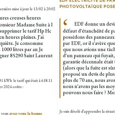
EDF ÉLECTRICITÉ DE FR
PHOTOVOLTAÏQUE POS
ernière mise à jour le
13/02 à 20:02
eures creuses heures
EDF donne un devis
Monsieur Madame Suite à l
 supprimer le tarif Hp Hc
défaut d'étanchéité de 
 heures pleines. J'ai
possédons des panneaux q
nquiète. Je consomme
par EDF, or il s'avère q
 1000 litres par an Je
que nous avions une tâch
igner 85290 Saint Laurent
d'un panneau qui fuyait,
garantie décennale était
(alors que la fuite est s
proposé un devis de plu
plus de 70 ans, nous avon
1 kWh le tarif qui était à 618.11
nous n'avons pas les mo
er 2024 coûte :
pouvons nous faire ? Me
Je suis désolé d'apprendre la situat
t vous
avez-vous la bonne