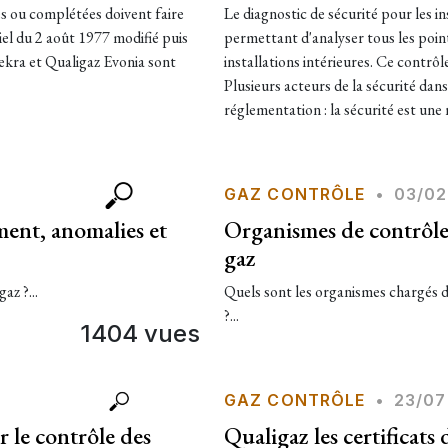
ées ou complétées doivent faire
Le diagnostic de sécurité pour les i
iel du 2 août 1977 modifié puis
permettant d'analyser tous les point
ekra et Qualigaz Evonia sont
installations intérieures. Ce contrô
Plusieurs acteurs de la sécurité dan
réglementation : la sécurité est une 
GAZ CONTRÔLE
•
03/02
ment, anomalies et
Organismes de contrôle e
gaz
az ?...
Quels sont les organismes chargés de 
?...
1404 vues
GAZ CONTRÔLE
•
23/07
 le contrôle des
Qualigaz les certificats