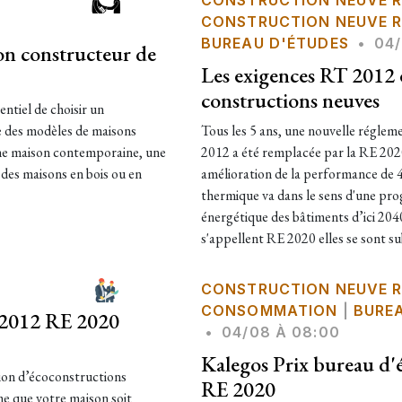
CONSTRUCTION NEUVE R
CONSTRUCTION NEUVE R
BUREAU D'ÉTUDES
•
04/
on constructeur de
Les exigences RT 2012 
constructions neuves
entiel de choisir un
se des modèles de maisons
​Tous les 5 ans, une nouvelle réglem
 une maison contemporaine, une
2012 a été remplacée par la RE 2020
des maisons en bois ou en
amélioration de la performance de 4
thermique va dans le sens d'une pr
énergétique des bâtiments d’ici 204
s'appellent RE 2020 elles se sont su
CONSTRUCTION NEUVE R
CONSOMMATION
|
BURE
 2012 RE 2020
•
04/08 À 08:00
Kalegos Prix bureau d'
ion d’écoconstructions
RE 2020
me que votre maison soit