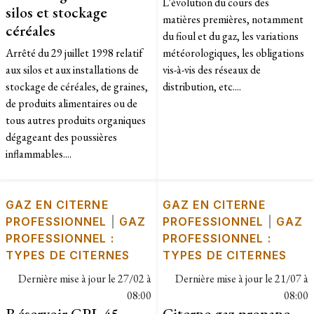
L'évolution du cours des
silos et stockage
matières premières, notamment
céréales
du fioul et du gaz, les variations
Arrêté du 29 juillet 1998 relatif
météorologiques, les obligations
aux silos et aux installations de
vis-à-vis des réseaux de
stockage de céréales, de graines,
distribution, etc....
de produits alimentaires ou de
tous autres produits organiques
dégageant des poussières
inflammables....
GAZ EN CITERNE
GAZ EN CITERNE
PROFESSIONNEL
|
GAZ
PROFESSIONNEL
|
GAZ
PROFESSIONNEL :
PROFESSIONNEL :
TYPES DE CITERNES
TYPES DE CITERNES
Dernière mise à jour le
27/02 à
Dernière mise à jour le
21/07 à
08:00
08:00
Réservoir GPL 45
Citerne gaz propane