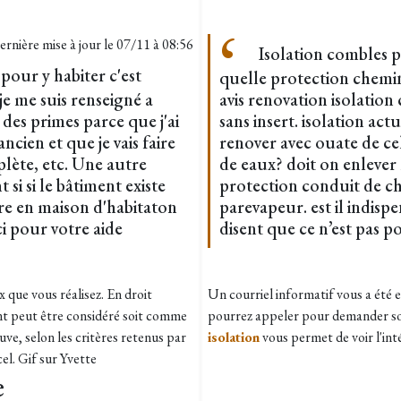
ernière mise à jour le
07/11 à 08:56
Isolation combles pe
pour y habiter c'est
quelle protection chemi
e me suis renseigné a
avis renovation isolatio
 des primes parce que j'ai
sans insert. isolation act
ncien et que je vais faire
renover avec ouate de cel
plète, etc. Une autre
de eaux? doit on enlever 
si si le bâtiment existe
protection conduit de c
ire en maison d'habitaton
parevapeur. est il indisp
i pour votre aide
disent que ce n’est pas po
 que vous réalisez. En droit
Un courriel informatif vous a été 
nt peut être considéré soit comme
pourrez appeler pour demander son 
ve, selon les critères retenus par
isolation
vous permet de voir l'int
cel. Gif sur Yvette
e