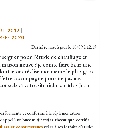
RT 2012
|
-E- 2020
Dernière mise à jour le
18/09 à 12:19
seigner pour l'étude de chauffage et
 maison neuve ? je comte faire batir une
ont je vais réalise moi meme le plus gros
in d'etre accompagne pour ne pas me
nseils et votre site riche en infos Jean
performante et conforme à la réglementation
e appel à un
bureau d’études thermique certifié
.
liers et constructeurs
grâce à ses forfaits d’études