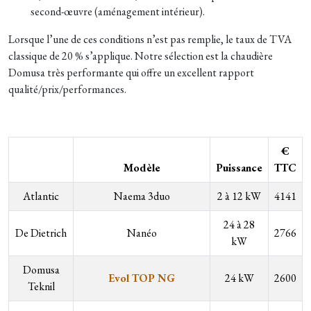
second-œuvre (aménagement intérieur).
Lorsque l’une de ces conditions n’est pas remplie, le taux de TVA
classique de 20 % s’applique. Notre sélection est la chaudière
Domusa très performante qui offre un excellent rapport
qualité/prix/performances.
€
Modèle
Puissance
TTC
Atlantic
Naema 3duo
2 à 12 kW
4141
24 à 28
De Dietrich
Nanéo
2766
kW
Domusa
Evol TOP NG
24 kW
2600
Teknil