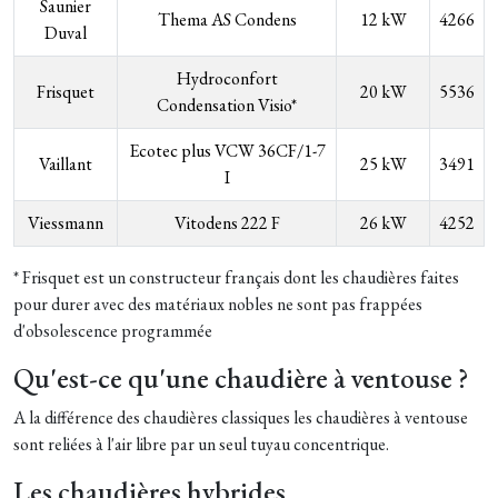
Saunier
Thema AS Condens
12 kW
4266
Duval
Hydroconfort
Frisquet
20 kW
5536
Condensation Visio*
Ecotec plus VCW 36CF/1-7
Vaillant
25 kW
3491
I
Viessmann
Vitodens 222 F
26 kW
4252
* Frisquet est un constructeur français dont les chaudières faites
pour durer avec des matériaux nobles ne sont pas frappées
d'obsolescence programmée
Qu'est-ce qu'une chaudière à ventouse ?
A la différence des chaudières classiques les chaudières à ventouse
sont reliées à l'air libre par un seul tuyau concentrique.
Les chaudières hybrides