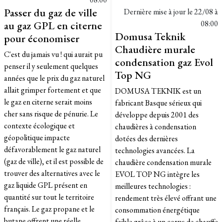
Passer du gaz de ville
Dernière mise à jour le
22/08 à
au gaz GPL en citerne
08:00
Domusa Teknik
pour économiser
Chaudière murale
C'est du jamais vu ! qui aurait pu
condensation gaz Evol
penser il y seulement quelques
Top NG
années que le prix du gaz naturel
allait grimper fortement et que
DOMUSA TEKNIK est un
le gaz en citerne serait moins
fabricant Basque sérieux qui
cher sans risque de pénurie. Le
développe depuis 2001 des
contexte écologique et
chaudières à condensation
géopolitique impacte
dotées des dernières
défavorablement le gaz naturel
technologies avancées. La
(gaz de ville), et il est possible de
chaudière condensation murale
trouver des alternatives avec le
EVOL TOP NG intègre les
gaz liquide GPL présent en
meilleures technologies :
quantité sur tout le territoire
rendement très élevé offrant une
français. Le gaz propane et le
consommation énergétique
butane offrent une réelle
faible grâce à un corps de chauffe