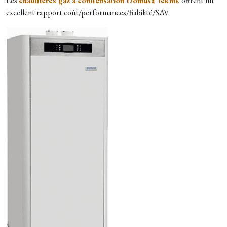
Les
chaudières gaz à condensation Domusa Teknik
offrent un
excellent rapport coût/performances/fiabilité/SAV.