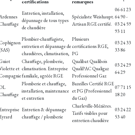
certifications
remarques
06 61 23
Entretien, installation,
Ardennes
Spécialiste Weishaupt.
64 90 -
dépannage de tous types
Chauffage
Artisan RGE certifié.
03 24 59
de chaudière
93 11
Plombier-chauffagiste,
Plusieurs
Cophignon
03 24 33
entretien et dépannage de
certifications RGE,
(SAS)
33 86
chaudières, climatisation,
PG
Guiot
Chauffage, plomberie,
Qualibat Qualibois
03 24 29
Violette et
climatisation. Entreprise
QualiPAC Qualigaz
64 29
Compagnie
familiale, agréée RGE
Professionnel Gaz
Plomberie et chauffage,
Bazeilles
Certifié RGE
DL
07 71 15
installation, maintenance
et PG (Professionnel
Chauffage
18 20
et entretien
du Gaz)
Charleville-Mézières.
Entreprise
Entretien & dépannage
03 24 22
Tarifs visibles pour
Eyrard
chauffage / plomberie
53 40
entretien chaudière