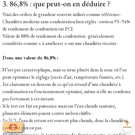
3. 86,8% : que peut‑on en déduire ?
Voici des ordres de grandeur souvent utilisés comme référence :
Chaudière moderne sans condensation bien réglée : environ 93–94%
de rendement de combustion sur PCI.
Valeur de 88% de rendement de combustion : généralement
considérée comme « à améliorer » sur une chaudière récente.
Donc une valeur de 86,8% :
N’est pas catastrophique, mais se situe plutôt dans la zone où l’on
peut optimiser le réglage (excès d’air, température fumées, etc.).
Est clairement en dessous de ce qu’on attend d’une chaudière à
condensation en fonctionnement optimisé, même si elle ne condense
pas fortement à cet instant.
Si le test est fait en puissance maxi sur l’eau chaude sanitaire,
plusieurs éléments jouent contre un bon chiffre :
En ECS, l’eau de retour est souvent plus chaude, donc la chaudière
condense peu ou pas.
En pleine puissance, la température des fumées monte, ce qui fait