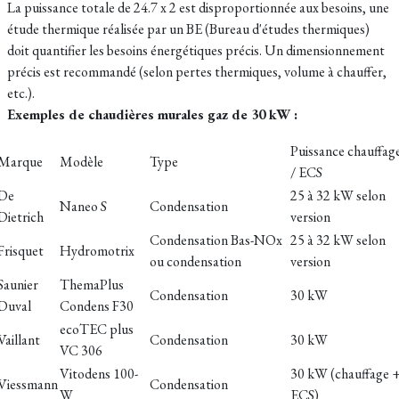
La puissance totale de 24.7 x 2 est disproportionnée aux besoins, une
étude thermique réalisée par un BE (Bureau d'études thermiques)
doit quantifier les besoins énergétiques précis. Un dimensionnement
précis est recommandé (selon pertes thermiques, volume à chauffer,
etc.).
Exemples de chaudières murales gaz de 30 kW :
Puissance chauffag
Marque
Modèle
Type
/ ECS
De
25 à 32 kW selon
Naneo S
Condensation
Dietrich
version
Condensation Bas-NOx
25 à 32 kW selon
Frisquet
Hydromotrix
ou condensation
version
Saunier
ThemaPlus
Condensation
30 kW
Duval
Condens F30
ecoTEC plus
Vaillant
Condensation
30 kW
VC 306
Vitodens 100-
30 kW (chauffage 
Viessmann
Condensation
W
ECS)