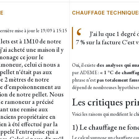
E
CHAUFFAGE TECHNIQUE
ernière mise à jour le
19/09 à 15:15
J'ai lu que 1 degré 
llets est à 1M10 de notre
7 % sur la facture C'est v
j'ai acheté une maison il y
monage ce jour le
amoneur, celui ci nous a
Oui, il existe
des analyses qui nua
pellet n'était pas aux
par ADEME :
« 1 °C de chauffa
de 2 mètres de notre
phrase n’est
pas totalement faus
sque d'empoisonnement au
dépend de nombreuses hypothèses. 
ion de notre pellet. Nous
Les critiques pri
e ramoneur a précisé
vant une remise aux
Voici les raisons qui modifient le ch
 anciens propriétaire en
n à été effectué par la
1) Le chauffage ne fon
ppelé l'entreprise qui a
Le calcul suppose un chauffage con