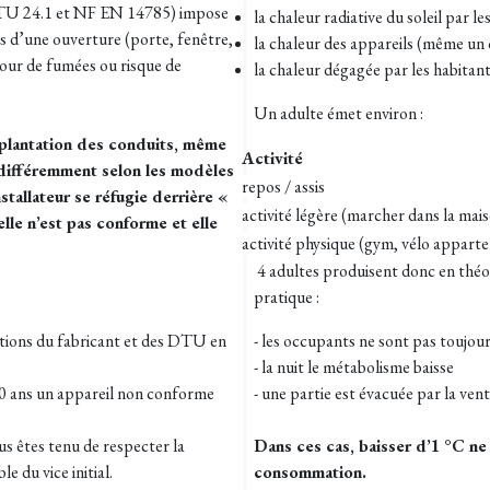
(DTU 24.1 et NF EN 14785) impose
la chaleur radiative du soleil par le
es d’une ouverture (porte, fenêtre,
la chaleur des appareils (même u
etour de fumées ou risque de
la chaleur dégagée par les habitant
Un adulte émet environ :
implantation des conduits, même
Activité
e différemment selon les modèles
repos / assis
stallateur se réfugie derrière «
activité légère (marcher dans la mai
uelle n’est pas conforme et elle
activité physique (gym, vélo appart
4 adultes produisent donc en théo
pratique :
riptions du fabricant et des DTU en
- les occupants ne sont pas toujou
- la nuit le métabolisme baisse
 10 ans un appareil non conforme
- une partie est évacuée par la vent
s êtes tenu de respecter la
Dans ces cas, baisser d’1 °C ne
e du vice initial.
consommation.