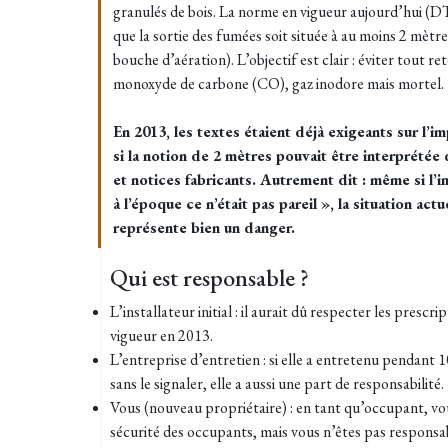
granulés de bois. La norme en vigueur aujourd’hui 
que la sortie des fumées soit située à au moins 2 mètr
bouche d’aération). L’objectif est clair : éviter tout r
monoxyde de carbone (CO), gaz inodore mais mortel.
En 2013, les textes étaient déjà exigeants sur l’
si la notion de 2 mètres pouvait être interprété
et notices fabricants. Autrement dit : même si l’in
à l’époque ce n’était pas pareil », la situation act
représente bien un danger.
Qui est responsable ?
L’installateur initial : il aurait dû respecter les presc
vigueur en 2013.
L’entreprise d’entretien : si elle a entretenu pendant
sans le signaler, elle a aussi une part de responsabilité.
Vous (nouveau propriétaire) : en tant qu’occupant, vou
sécurité des occupants, mais vous n’êtes pas responsabl