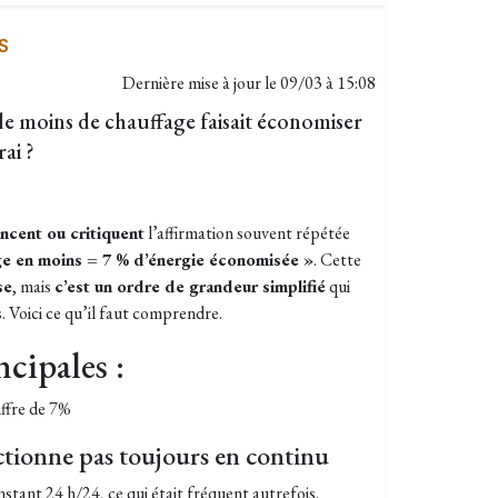
S
Dernière mise à jour le
09/03 à 15:08
de moins de chauffage faisait économiser
rai ?
ncent ou critiquent
l’affirmation souvent répétée
ge en moins = 7 % d’énergie économisée »
. Cette
se
, mais
c’est un ordre de grandeur simplifié
qui
Voici ce qu’il faut comprendre.
ncipales :
iffre de 7%
ctionne pas toujours en continu
stant 24 h/24, ce qui était fréquent autrefois.