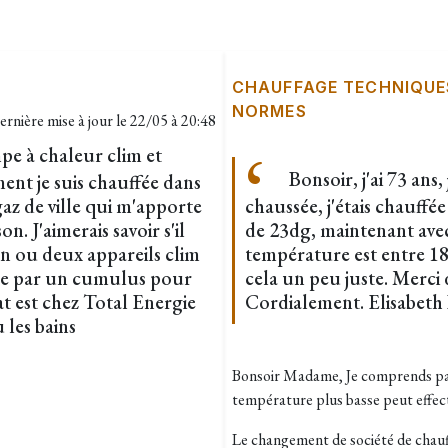
CHAUFFAGE TECHNIQUE
NORMES
ernière mise à jour le
22/05 à 20:48
e à chaleur clim et
Bonsoir, j'ai 73 ans
ent je suis chauffée dans
z de ville qui m'apporte
chaussée, j'étais chauff
n. J'aimerais savoir s'il
de 23dg, maintenant avec
un ou deux appareils clim
température est entre 18
ière par un cumulus pour
cela un peu juste. Merci
 est chez Total Energie
Cordialement. Elisabe
 les bains
Bonsoir Madame, Je comprends parf
température plus basse peut effec
Le changement de société de chau