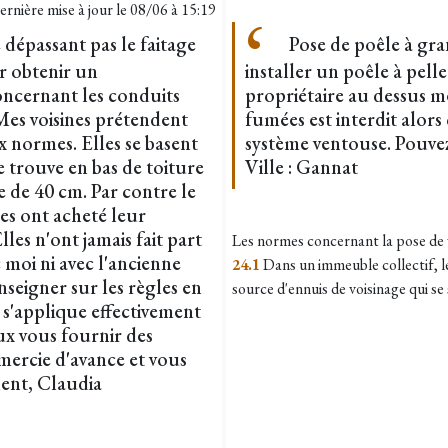
ernière mise à jour le
08/06 à 15:19
épassant pas le faitage
Pose de poêle à gran
r obtenir un
installer un poêle à pel
oncernant les conduits
propriétaire au dessus me
es voisines prétendent
fumées est interdit alors
 normes. Elles se basent
système ventouse. Pouvez
trouve en bas de toiture
Ville : Gannat
e de 40 cm. Par contre le
es ont acheté leur
lles n'ont jamais fait part
Les normes concernant la pose de v
 moi ni avec l'ancienne
24.1
Dans un immeuble collectif, l
seigner sur les règles en
source d'ennuis de voisinage qui se s
s'applique effectivement
ux vous fournir des
emercie d'avance et vous
ent, Claudia