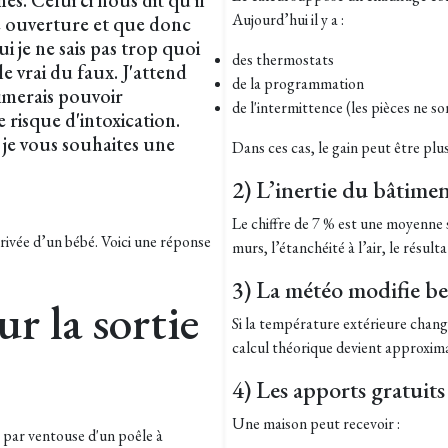
s. Celui ci nous dit qu'il
Aujourd’hui il y a :
e ouverture et que donc
i je ne sais pas trop quoi
des thermostats
le vrai du faux. J'attend
de la programmation
imerais pouvoir
de l'intermittence (les pièces ne s
 risque d'intoxication.
je vous souhaites une
Dans ces cas, le gain peut être plus
2) L’inertie du bâtimen
Le chiffre de 7 % est une moyenne st
rivée d’un bébé. Voici une réponse
murs, l’étanchéité à l’air, le résult
3) La météo modifie be
r la sortie
Si la température extérieure change 
calcul théorique devient approxima
4) Les apports gratuits 
Une maison peut recevoir :
s par ventouse d'un poêle à