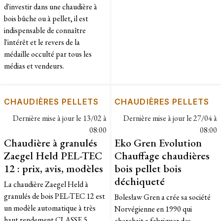
d'investir dans une chaudière à
bois bûche ou à pellet, il est
indispensable de connaître
l'intérêt et le revers de la
médaille occulté par tous les
médias et vendeurs.
CHAUDIÈRES PELLETS
CHAUDIÈRES PELLETS
Dernière mise à jour le
13/02 à
Dernière mise à jour le
27/04 à
08:00
08:00
Chaudière à granulés
Eko Gren Evolution
Zaegel Held PEL-TEC
Chauffage chaudières
12 : prix, avis, modèles
bois pellet bois
déchiqueté
La chaudière Zaegel Held à
granulés de bois PEL-TEC 12 est
Bolesław Gren a crée sa société
un modèle automatique à très
Norvégienne en 1990 qui
haut rendement CLASSE 5....
cherchait a fabriquer des