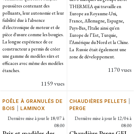
poussières contenant des
THERMEA qui travaille en
polluants, leur autonomie et leur
Europe au Royaume-Uni,
fiabilité due à l'absence
France, Allemagne, Espagne,
d'électronique de moteur et de
Pays-Bas, l'Italie ainsi qu'en
pièce d'usure comme les bougies.
Europe de l’Est, Turquie,
La longue expérience de ce
l’Amérique du Nord et la Chine.
constructeur a permis de créer
La Russie était également une
une gamme de modèles sûrs et
zone de développement.
efficaces avec même des modèles
1170 vues
étanches.
1159 vues
POÊLE À GRANULÉS DE
CHAUDIÈRES PELLETS
|
BOIS
|
LAMINOX
PERGE
Dernière mise à jour le
18/07 à
Dernière mise à jour le
12/04 à
08:00
08:00
Prix et modèles des
Chaudière Perge GFI