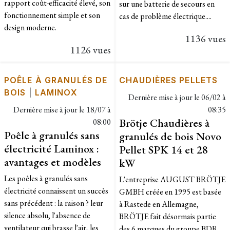
rapport coût-efficacité élevé, son
sur une batterie de secours en
fonctionnement simple et son
cas de problème électrique....
design moderne.
1136 vues
1126 vues
POÊLE À GRANULÉS DE
CHAUDIÈRES PELLETS
BOIS
|
LAMINOX
Dernière mise à jour le
06/02 à
Dernière mise à jour le
18/07 à
08:35
Brötje Chaudières à
08:00
Poêle à granulés sans
granulés de bois Novo
électricité Laminox :
Pellet SPK 14 et 28
avantages et modèles
kW
Les poêles à granulés sans
L'entreprise AUGUST BRÖTJE
électricité connaissent un succès
GMBH créée en 1995 est basée
sans précédent : la raison ? leur
à Rastede en Allemagne,
silence absolu, l'absence de
BRÖTJE fait désormais partie
ventilateur qui brasse l'air, les
des 6 marques du groupe BDR