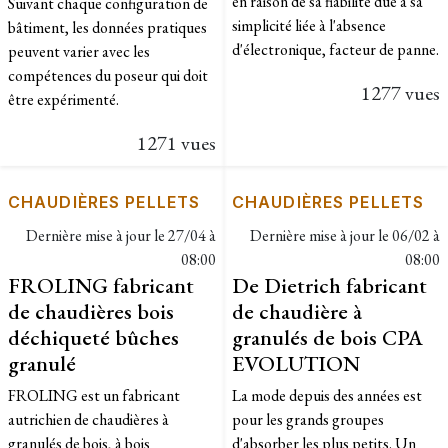
en raison de sa fiabilité due à sa
Suivant chaque configuration de
simplicité liée à l'absence
bâtiment, les données pratiques
d'électronique, facteur de panne.
peuvent varier avec les
compétences du poseur qui doit
1277 vues
être expérimenté.
1271 vues
CHAUDIÈRES PELLETS
CHAUDIÈRES PELLETS
Dernière mise à jour le
27/04 à
Dernière mise à jour le
06/02 à
08:00
08:00
FROLING fabricant
De Dietrich fabricant
de chaudières bois
de chaudière à
déchiqueté bûches
granulés de bois CPA
granulé
EVOLUTION
FROLING est un fabricant
La mode depuis des années est
autrichien de chaudières à
pour les grands groupes
granulés de bois, à bois
d'absorber les plus petits. Un