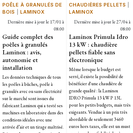
POÊLE À GRANULÉS DE
CHAUDIÈRES PELLETS
|
BOIS
|
LAMINOX
LAMINOX
Dernière mise à jour le
17/01 à
Dernière mise à jour le
27/04 à
08:00
08:00
Guide complet des
Laminox Primula Idro
poêles à granulés
13 kW : chaudière
Laminox : avis,
pellets fiable sans
autonomie et
électronique
installation
Même lorsque le budget est
serré, il existe la possibilité de
Les données techniques de tous
bénéficier d'une chaudière de
les poêles à bûches, poêle à
grande qualité : la Laminox
granulés avec ou sans électricité
IDRO Primula 13 kW P 13L
sur le marché sont issues du
pour les petits budgets, mais très
fabricant Laminox qui a testé ses
exigeants. Vendue à un prix très
machines en laboratoire dans des
abordable de seulement 3460
conditions idéales avec une
euros hors taxes, elle est un must
arrivée d’air et un tirage maîtrisé.