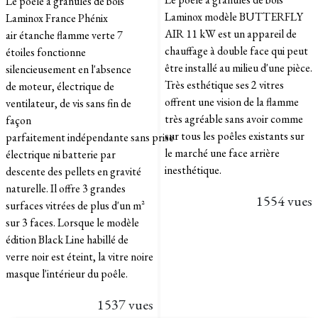
Le poêle à granulés de bois
Laminox modèle BUTTERFLY
Laminox France Phénix
AIR 11 kW est un appareil de
air étanche flamme verte 7
chauffage à double face qui peut
étoiles fonctionne
être installé au milieu d'une pièce.
silencieusement en l'absence
Très esthétique ses 2 vitres
de moteur, électrique de
offrent une vision de la flamme
ventilateur, de vis sans fin de
très agréable sans avoir comme
façon
sur tous les poêles existants sur
parfaitement indépendante sans prise
le marché une face arrière
électrique ni batterie par
inesthétique.
descente des pellets en gravité
naturelle. Il offre 3 grandes
1554 vues
surfaces vitrées de plus d'un m²
sur 3 faces. Lorsque le modèle
édition Black Line habillé de
verre noir est éteint, la vitre noire
masque l'intérieur du poêle.
1537 vues