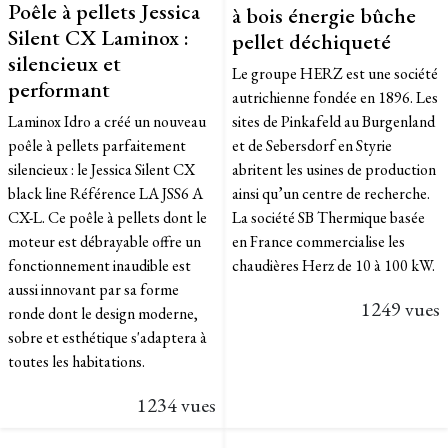
Poêle à pellets Jessica
à bois énergie bûche
Silent CX Laminox :
pellet déchiqueté
silencieux et
Le groupe HERZ est une société
performant
autrichienne fondée en 1896. Les
Laminox Idro a créé un nouveau
sites de Pinkafeld au Burgenland
poêle à pellets parfaitement
et de Sebersdorf en Styrie
silencieux : le Jessica Silent CX
abritent les usines de production
black line Référence LA JSS6 A
ainsi qu’un centre de recherche.
CX-L. Ce poêle à pellets dont le
La société SB Thermique basée
moteur est débrayable offre un
en France commercialise les
fonctionnement inaudible est
chaudières Herz de 10 à 100 kW.
aussi innovant par sa forme
1249 vues
ronde dont le design moderne,
sobre et esthétique s'adaptera à
toutes les habitations.
1234 vues