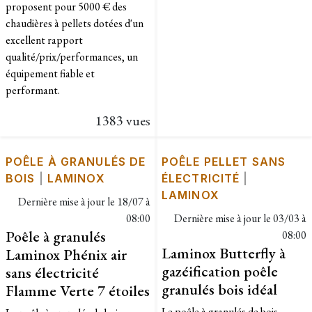
proposent pour 5000 € des
chaudières à pellets dotées d'un
excellent rapport
qualité/prix/performances, un
équipement fiable et
performant.
1383 vues
POÊLE À GRANULÉS DE
POÊLE PELLET SANS
BOIS
|
LAMINOX
ÉLECTRICITÉ
|
LAMINOX
Dernière mise à jour le
18/07 à
08:00
Dernière mise à jour le
03/03 à
Poêle à granulés
08:00
Laminox Butterfly à
Laminox Phénix air
gazéification poêle
sans électricité
granulés bois idéal
Flamme Verte 7 étoiles
Le poêle à granulés de bois