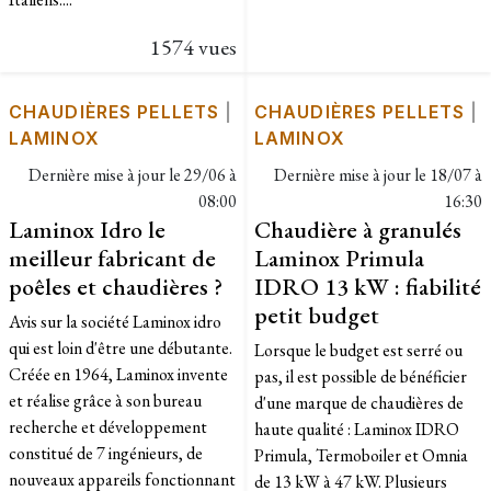
1574 vues
CHAUDIÈRES PELLETS
|
CHAUDIÈRES PELLETS
|
LAMINOX
LAMINOX
Dernière mise à jour le
29/06 à
Dernière mise à jour le
18/07 à
08:00
16:30
Laminox Idro le
Chaudière à granulés
meilleur fabricant de
Laminox Primula
poêles et chaudières ?
IDRO 13 kW : fiabilité
petit budget
Avis sur la société Laminox idro
qui est loin d'être une débutante.
Lorsque le budget est serré ou
Créée en 1964, Laminox invente
pas, il est possible de bénéficier
et réalise grâce à son bureau
d'une marque de chaudières de
recherche et développement
haute qualité : Laminox IDRO
constitué de 7 ingénieurs, de
Primula, Termoboiler et Omnia
nouveaux appareils fonctionnant
de 13 kW à 47 kW. Plusieurs