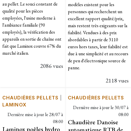
au pellet. Le souci constant de
modèles existent pour les
qualité pour les pièces
personnes qui recherchent un
employées, l'usine moderne à
excellent rapport qualité/prix,
l'ambiance familiale (90
mais restent très exigeants sur la
employés), la vérification des
fiabilité. Vendues à des prix
appareils en sortie de chaîne ont
abordables à partir de 3110
fait que Laminox couvre 67% du
euros hors taxes, leur fiabilité est
marché italien.
due à une simplicité et au recours
de peu d'électronique source de
2086 vues
panne.
2118 vues
CHAUDIÈRES PELLETS
|
CHAUDIÈRES PELLETS
LAMINOX
Dernière mise à jour le
30/07 à
Dernière mise à jour le
28/07 à
08:00
Chaudière Danoise
08:00
Laminox poêles hydro
automatique RTB de