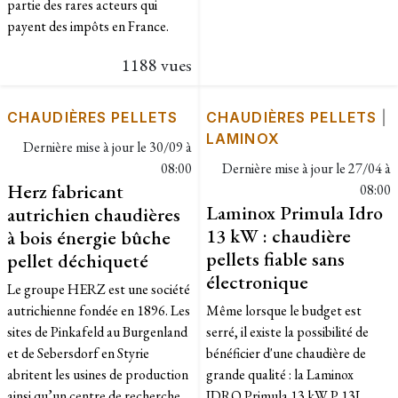
partie des rares acteurs qui
payent des impôts en France.
1188 vues
CHAUDIÈRES PELLETS
CHAUDIÈRES PELLETS
|
LAMINOX
Dernière mise à jour le
30/09 à
08:00
Dernière mise à jour le
27/04 à
Herz fabricant
08:00
Laminox Primula Idro
autrichien chaudières
13 kW : chaudière
à bois énergie bûche
pellets fiable sans
pellet déchiqueté
électronique
Le groupe HERZ est une société
autrichienne fondée en 1896. Les
Même lorsque le budget est
sites de Pinkafeld au Burgenland
serré, il existe la possibilité de
et de Sebersdorf en Styrie
bénéficier d'une chaudière de
abritent les usines de production
grande qualité : la Laminox
ainsi qu’un centre de recherche.
IDRO Primula 13 kW P 13L