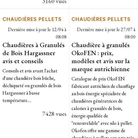
3160 vues
CHAUDIÈRES PELLETS
CHAUDIÈRES PELLETS
Dernière mise à jour le
12/04 à
Dernière mise à jour le
27/07 à
08:08
08:00
Chaudières à Granulés
Chaudière à granulés
de Bois Hargassner
OkoFEN : prix,
avis et conseils
modèles et avis sur la
marque autrichienne
Conseils et avis avant l'achat
d'une chaudière bois bûche,
Catalogue de prix OkoFEN
déchiqueté ou granulés de bois
fabricant autrichien de chauffage
Hargassner à basse
au bois énergie spécialiste de
température....
chaudières génératrices de
calories à granulés de bois,
7428 vues
énergie qualifiée de
"renouvelable" avec silo à pellet.
Okofen offre une gamme de
chaudières à pellets aux prix très