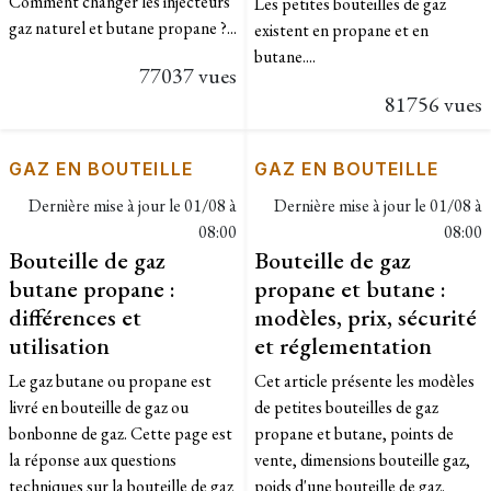
Comment changer les injecteurs
Les petites bouteilles de gaz
gaz naturel et butane propane ?...
existent en propane et en
butane....
77037 vues
81756 vues
GAZ EN BOUTEILLE
GAZ EN BOUTEILLE
Dernière mise à jour le
01/08 à
Dernière mise à jour le
01/08 à
08:00
08:00
Bouteille de gaz
Bouteille de gaz
butane propane :
propane et butane :
différences et
modèles, prix, sécurité
utilisation
et réglementation
Le gaz butane ou propane est
Cet article présente les modèles
livré en bouteille de gaz ou
de petites bouteilles de gaz
bonbonne de gaz. Cette page est
propane et butane, points de
la réponse aux questions
vente, dimensions bouteille gaz,
techniques sur la bouteille de gaz
poids d'une bouteille de gaz.