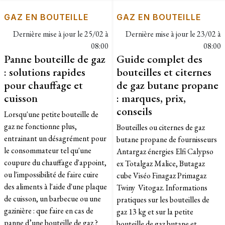
GAZ EN BOUTEILLE
GAZ EN BOUTEILLE
Dernière mise à jour le
25/02 à
Dernière mise à jour le
23/02 à
08:00
08:00
Panne bouteille de gaz
Guide complet des
: solutions rapides
bouteilles et citernes
pour chauffage et
de gaz butane propane
cuisson
: marques, prix,
conseils
Lorsqu'une petite bouteille de
gaz ne fonctionne plus,
Bouteilles ou citernes de gaz
entrainant un désagrément pour
butane propane de fournisseurs
le consommateur tel qu'une
Antargaz énergies Elfi Calypso
coupure du chauffage d'appoint,
ex Totalgaz Malice, Butagaz
ou l'impossibilité de faire cuire
cube Viséo Finagaz Primagaz
des aliments à l'aide d'une plaque
Twiny Vitogaz. Informations
de cuisson, un barbecue ou une
pratiques sur les bouteilles de
gazinière : que faire en cas de
gaz 13 kg et sur la petite
panne d’une bouteille de gaz ?
bouteille de gaz butane et