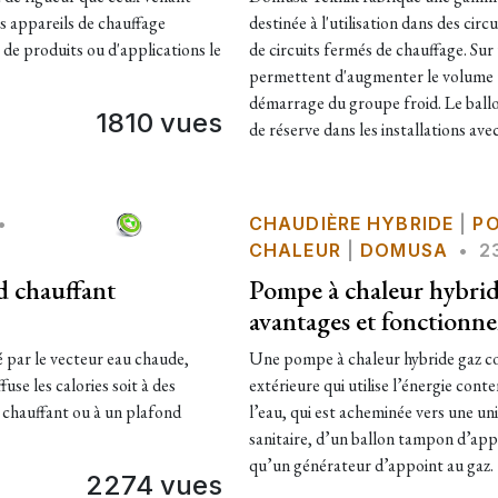
s appareils de chauffage
destinée à l'utilisation dans des cir
de produits ou d'applications le
de circuits fermés de chauffage. Sur
permettent d'augmenter le volume to
démarrage du groupe froid. Le ballon
1810 vues
de réserve dans les installations av
•
CHAUDIÈRE HYBRIDE
|
P
CHALEUR
|
DOMUSA
•
2
d chauffant
Pompe à chaleur hybrid
avantages et fonctionn
é par le vecteur eau chaude,
Une pompe à chaleur hybride gaz c
fuse les calories soit à des
extérieure qui utilise l’énergie cont
r chauffant ou à un plafond
l’eau, qui est acheminée vers une un
sanitaire, d’un ballon tampon d’appo
qu’un générateur d’appoint au gaz.
2274 vues