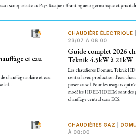
sa : scoop située au Pays Basque offrant rigueur germanique et prix ital
CHAUDIÈRE ÉLECTRIQUE
23/07 À 08:00
Guide complet 2026 ch
hauffage et eau
Teknik 4.5kW à 21kW
Les chaudières Domusa Teknik HD
e chauffage solaire et eau
central avec production d'eau chaude
eil....
poser au sol. Pour les usagers qui n
modèles HDEE/HDEEM sont des gén
chauffage central sans ECS.
CHAUDIÈRES GAZ
|
DOM
À 08:00