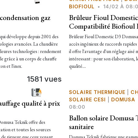
BIOFIOUL
•
14/02 À 08:
condensation gaz
Brûleur Fioul Domestic
Compatibilité Biofioul
ui développe depuis 2001 des
Brûleur Fioul Domestic D3 Domusa d
ologies avancées. La chaudière
accès ingénieux de raccords rapides p
eures technologies : rendement
il offre l'avantage d'un réglage aisé
le grâce à un corps de chauffe
intéressant : pour son élaboration, les
n et l'inox.
qualité....
1581 vues
SOLAIRE THERMIQUE
|
CH
SOLAIRE CESI
|
DOMUSA
ffage qualité à prix
08:00
Ballon solaire Domusa
Domusa Teknik offre des
sanitaire
cation et toutes les sources
t de rigueur que ceux venant
Domusa Teknik fabrique une gamme