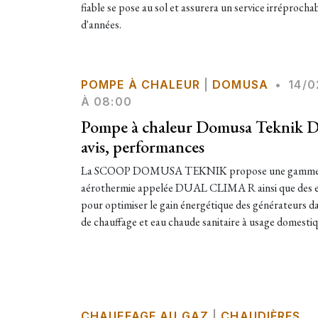
fiable se pose au sol et assurera un service irréprocha
d'années.
POMPE À CHALEUR
|
DOMUSA
•
14/0
À 08:00
Pompe à chaleur Domusa Teknik Du
avis, performances
La SCOOP DOMUSA TEKNIK propose une gamme de
aérothermie appelée DUAL CLIMA R ainsi que des e
pour optimiser le gain énergétique des générateurs da
de chauffage et eau chaude sanitaire à usage domesti
CHAUFFAGE AU GAZ
|
CHAUDIÈRES