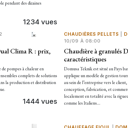
ble pendant des dizaines
1234 vues
2
CHAUDIÈRES PELLETS
|
D
10/09 À 08:00
al Clima R : prix,
Chaudière à granulés Do
caractéristiques
 pompes à chaleur en
Domusa Teknik est situé au Pays bas
nsembles complets de solutions
applique un modèle de gestion tour
ns la production et distribution
au sein de l’entreprise vers le client
que.
conception, fabrication, et commerci
localement en totalité avec la rigu
1444 vues
comme les Italiens....
CHAUFFAGE FIOUL
|
DOM