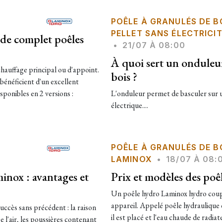
POÊLE À GRANULÉS DE B
PELLET SANS ÉLECTRICI
de complet poêles
•
21/07 À 08:00
À quoi sert un onduleu
chauffage principal ou d'appoint.
bois ?
bénéficient d'un excellent
sponibles en 2 versions :
​L'onduleur permet de basculer sur 
électrique....
POÊLE À GRANULÉS DE B
LAMINOX
•
18/07 À 08:
minox : avantages et
Prix et modèles des poê
Un poêle hydro Laminox hydro coup
appareil. Appelé poêle hydraulique ou
uccès sans précédent : la raison
il est placé et l'eau chaude de radi
se l'air, les poussières contenant