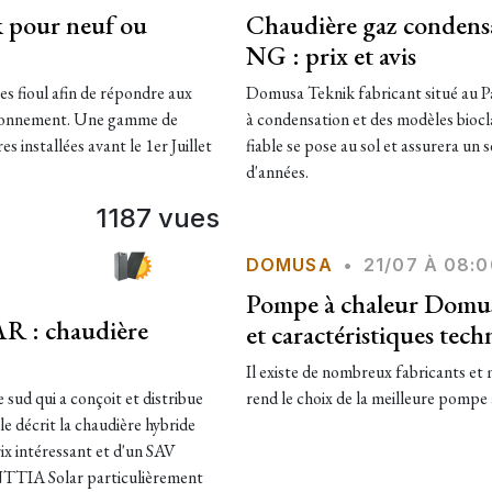
 pour neuf ou
Chaudière gaz condens
NG : prix et avis
ioul afin de répondre aux
Domusa Teknik fabricant situé au Pa
ctionnement. Une gamme de
à condensation et des modèles bi
 installées avant le 1er Juillet
fiable se pose au sol et assurera un
d'années.
1187 vues
DOMUSA
•
21/07 À 08:0
Pompe à chaleur Domus
 : chaudière
et caractéristiques tech
Il existe de nombreux fabricants et
ud qui a conçoit et distribue
rend le choix de la meilleure pompe à
le décrit la chaudière hybride
rix intéressant et d'un SAV
NTTIA Solar particulièrement