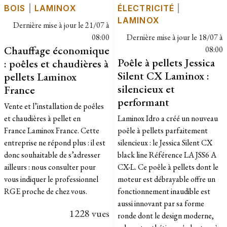
BOIS
|
LAMINOX
ÉLECTRICITÉ
|
LAMINOX
Dernière mise à jour le
21/07 à
08:00
Dernière mise à jour le
18/07 à
Chauffage économique
08:00
Poêle à pellets Jessica
: poêles et chaudières à
Silent CX Laminox :
pellets Laminox
silencieux et
France
performant
Vente et l’installation de poêles
et chaudières à pellet en
Laminox Idro a créé un nouveau
France Laminox France. Cette
poêle à pellets parfaitement
entreprise ne répond plus : il est
silencieux : le Jessica Silent CX
donc souhaitable de s’adresser
black line Référence LA JSS6 A
ailleurs : nous consulter pour
CX-L. Ce poêle à pellets dont le
vous indiquer le professionnel
moteur est débrayable offre un
RGE proche de chez vous.
fonctionnement inaudible est
aussi innovant par sa forme
1228 vues
ronde dont le design moderne,