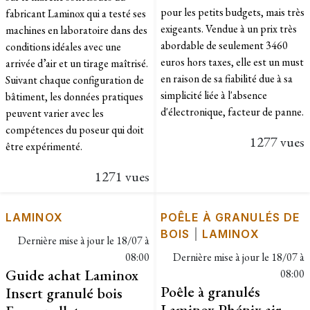
pour les petits budgets, mais très
fabricant Laminox qui a testé ses
exigeants. Vendue à un prix très
machines en laboratoire dans des
abordable de seulement 3460
conditions idéales avec une
euros hors taxes, elle est un must
arrivée d’air et un tirage maîtrisé.
en raison de sa fiabilité due à sa
Suivant chaque configuration de
simplicité liée à l'absence
bâtiment, les données pratiques
d'électronique, facteur de panne.
peuvent varier avec les
compétences du poseur qui doit
1277 vues
être expérimenté.
1271 vues
LAMINOX
POÊLE À GRANULÉS DE
BOIS
|
LAMINOX
Dernière mise à jour le
18/07 à
08:00
Dernière mise à jour le
18/07 à
Guide achat Laminox
08:00
Poêle à granulés
Insert granulé bois
Laminox Phénix air