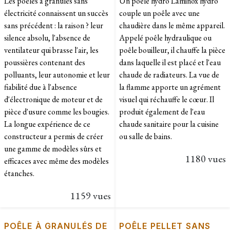
Les poêles à granulés sans
Un poêle hydro Laminox hydro
électricité connaissent un succès
couple un poêle avec une
sans précédent : la raison ? leur
chaudière dans le même appareil.
silence absolu, l'absence de
Appelé poêle hydraulique ou
ventilateur qui brasse l'air, les
poêle bouilleur, il chauffe la pièce
poussières contenant des
dans laquelle il est placé et l'eau
polluants, leur autonomie et leur
chaude de radiateurs. La vue de
fiabilité due à l'absence
la flamme apporte un agrément
d'électronique de moteur et de
visuel qui réchauffe le cœur. Il
pièce d'usure comme les bougies.
produit également de l'eau
La longue expérience de ce
chaude sanitaire pour la cuisine
constructeur a permis de créer
ou salle de bains.
une gamme de modèles sûrs et
1180 vues
efficaces avec même des modèles
étanches.
1159 vues
POÊLE À GRANULÉS DE
POÊLE PELLET SANS