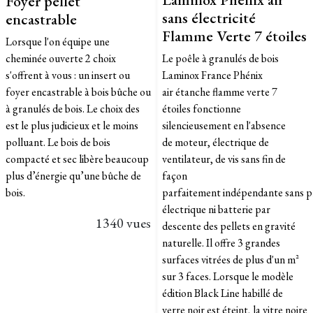
Foyer pellet
sans électricité
encastrable
Flamme Verte 7 étoiles
Lorsque l'on équipe une
cheminée ouverte 2 choix
Le poêle à granulés de bois
s'offrent à vous : un insert ou
Laminox France Phénix
foyer encastrable à bois bûche ou
air étanche flamme verte 7
à granulés de bois. Le choix des
étoiles fonctionne
est le plus judicieux et le moins
silencieusement en l'absence
polluant. Le bois de bois
de moteur, électrique de
compacté et sec libère beaucoup
ventilateur, de vis sans fin de
plus d’énergie qu’une bûche de
façon
bois.
parfaitement indépendante sans p
électrique ni batterie par
1340 vues
descente des pellets en gravité
naturelle. Il offre 3 grandes
surfaces vitrées de plus d'un m²
sur 3 faces. Lorsque le modèle
édition Black Line habillé de
verre noir est éteint, la vitre noire