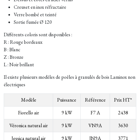
Creuset en inox réfractaire
Verre bombé et teinté
Sortie fumée Ø 120
Différents coloris sont disponibles :
R : Rouge bordeaux
B : Blanc
Z : Bronze
L : Noir brillant
Il existe plusieurs modèles de poêles à granulés de bois Laminox non
électriques
Modèle
Puissance
Référence
Prix HT*
Fiorello air
9 kW
F7 A
2438
Véronica natural air
9 kW
VN9A
3630
Jessica natural air
9 kW
JN9A
3771