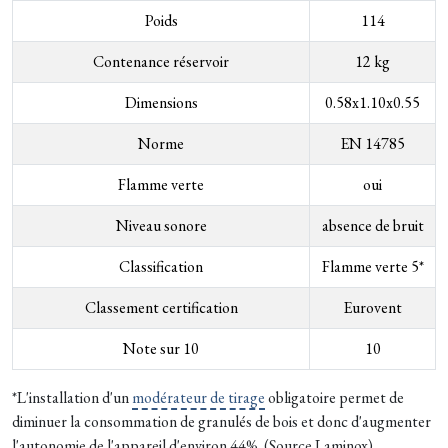
Poids
114
Contenance réservoir
12 kg
Dimensions
0.58x1.10x0.55
Norme
EN 14785
Flamme verte
oui
Niveau sonore
absence de bruit
Classification
Flamme verte 5*
Classement certification
Eurovent
Note sur 10
10
*L'installation d'un
modérateur de tirage
obligatoire permet de
diminuer la consommation de granulés de bois et donc d'augmenter
l'autonomie de l'appareil d'environ 44%. (Source Laminox).