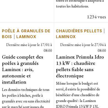
sobre et esthétique s'adaptera à
toutes les habitations.
1234 vues
POÊLE À GRANULÉS DE
CHAUDIÈRES PELLETS
|
BOIS
|
LAMINOX
LAMINOX
Dernière mise à jour le
17/01 à
Dernière mise à jour le
27/04 à
08:00
08:00
Guide complet des
Laminox Primula Idro
poêles à granulés
13 kW : chaudière
Laminox : avis,
pellets fiable sans
autonomie et
électronique
installation
Même lorsque le budget est
serré, il existe la possibilité de
Les données techniques de tous
bénéficier d'une chaudière de
les poêles à bûches, poêle à
grande qualité : la Laminox
granulés avec ou sans électricité
IDRO Primula 13 kW P 13L
sur le marché sont issues du