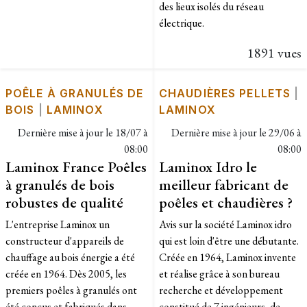
des lieux isolés du réseau
électrique.
1891 vues
POÊLE À GRANULÉS DE
CHAUDIÈRES PELLETS
|
BOIS
|
LAMINOX
LAMINOX
Dernière mise à jour le
18/07 à
Dernière mise à jour le
29/06 à
08:00
08:00
Laminox France Poêles
Laminox Idro le
à granulés de bois
meilleur fabricant de
robustes de qualité
poêles et chaudières ?
L'entreprise Laminox un
Avis sur la société Laminox idro
constructeur d'appareils de
qui est loin d'être une débutante.
chauffage au bois énergie a été
Créée en 1964, Laminox invente
créée en 1964. Dès 2005, les
et réalise grâce à son bureau
premiers poêles à granulés ont
recherche et développement
été conçus et fabriqués dans
constitué de 7 ingénieurs, de