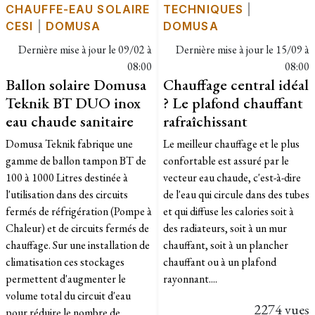
CHAUFFE-EAU SOLAIRE
TECHNIQUES
|
CESI
|
DOMUSA
DOMUSA
Dernière mise à jour le
09/02 à
Dernière mise à jour le
15/09 à
08:00
08:00
Ballon solaire Domusa
Chauffage central idéal
Teknik BT DUO inox
? Le plafond chauffant
eau chaude sanitaire
rafraîchissant
Domusa Teknik fabrique une
Le meilleur chauffage et le plus
gamme de ballon tampon BT de
confortable est assuré par le
100 à 1000 Litres destinée à
vecteur eau chaude, c'est-à-dire
l'utilisation dans des circuits
de l'eau qui circule dans des tubes
fermés de réfrigération (Pompe à
et qui diffuse les calories soit à
Chaleur) et de circuits fermés de
des radiateurs, soit à un mur
chauffage. Sur une installation de
chauffant, soit à un plancher
climatisation ces stockages
chauffant ou à un plafond
permettent d'augmenter le
rayonnant....
volume total du circuit d'eau
2274 vues
pour réduire le nombre de