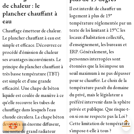
de chaleur : le
Il est interdit de chauffer un
plancher chauffant à
logement à plus de 19°
eau
température réglementée par un
texte de loi limitant à 19°C les
Chauffage émetteur de chaleur.
locaux d'habitation collectifs,
Le plancher chauffant à eau est
d'enseignement, les bureaux et
simple et efficace. Découvrez ce
ERP. Généralement, les
procédé d'émission de chaleur
personnes interrogées sont
ses avantages inconvénients. Le
étonnées que la loi impose un
principe du plancher chauffant à
seuil maximum à ne pas dépasser
très basse température (TBT)
pour se chauffer. Le choix de la
est simple et d'une grande
température paraît du domaine
efficacité. Une chape de béton
du privé, mais le législateur a
liquide est coulée de manière à ce
préféré intervenir dans la sphère
qu'elle recouvre les tubes de
privée et publique. Que risque-t-
chauffage dans lesquels l'eau
on si on ne respecte pas la Loi ?
chaude circulera. La chape béton
Cette limitation de température
deviendra un énorme diffuseur,
s'impose-t-elle à tous ?
une sorte de grand radiateur