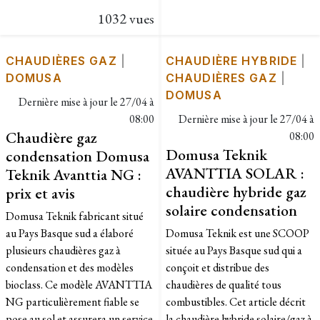
1032 vues
CHAUDIÈRES GAZ
|
CHAUDIÈRE HYBRIDE
|
DOMUSA
CHAUDIÈRES GAZ
|
DOMUSA
Dernière mise à jour le
27/04 à
08:00
Dernière mise à jour le
27/04 à
Chaudière gaz
08:00
Domusa Teknik
condensation Domusa
AVANTTIA SOLAR :
Teknik Avanttia NG :
chaudière hybride gaz
prix et avis
solaire condensation
Domusa Teknik fabricant situé
au Pays Basque sud a élaboré
Domusa Teknik est une SCOOP
plusieurs chaudières gaz à
située au Pays Basque sud qui a
condensation et des modèles
conçoit et distribue des
bioclass. Ce modèle AVANTTIA
chaudières de qualité tous
NG particulièrement fiable se
combustibles. Cet article décrit
pose au sol et assurera un service
la chaudière hybride solaire/gaz à