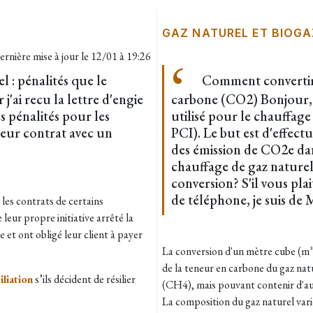
GAZ NATUREL ET BIOGA
ernière mise à jour le
12/01 à 19:26
l : pénalités que le
Comment convertir 
j'ai recu la lettre d'engie
carbone (CO2) Bonjour, j
es pénalités pour les
utilisé pour le chauffa
leur contrat avec un
PCI). Le but est d'effect
des émission de CO2e dan
chauffage de gaz naturel.
conversion? S'il vous pl
de téléphone, je suis de
 les contrats de certains
 leur propre initiative arrêté la
 et ont obligé leur client à payer
La conversion d'un mètre cube (m³
de la teneur en carbone du gaz na
iliation
s’ils décident de résilier
(CH4), mais pouvant contenir d'au
La composition du gaz naturel vari