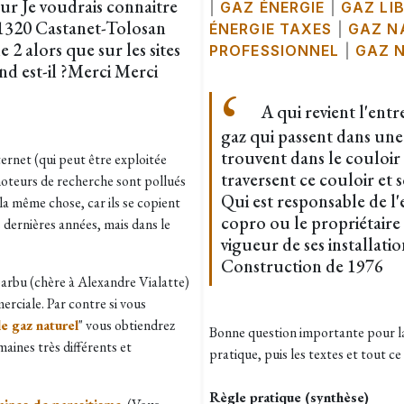
ur Je voudrais connaitre
|
GAZ ÉNERGIE
|
GAZ LI
 31320 Castanet-Tolosan
ÉNERGIE TAXES
|
GAZ N
 2 alors que sur les sites
PROFESSIONNEL
|
GAZ N
nd est-il ?Merci Merci
A qui revient l'entr
gaz qui passent dans un
trouvent dans le couloir
ernet (qui peut être exploitée
traversent ce couloir et 
oteurs de recherche sont pollués
Qui est responsable de l'
 la même chose, car ils se copient
copro ou le propriétaire
 dernières années, mais dans le
vigueur de ses installatio
Construction de 1976
barbu (chère à Alexandre Vialatte)
rciale. Par contre si vous
e gaz naturel
" vous obtiendrez
Bonne question importante pour la 
maines très différents et
pratique, puis les textes et tout 
Règle pratique (synthèse)