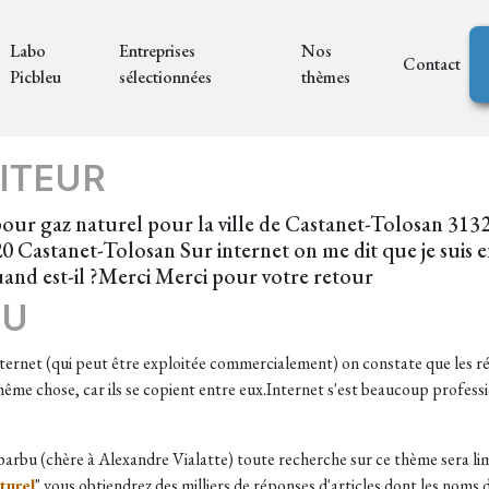
Labo
Entreprises
Nos
Contact
Picbleu
sélectionnées
thèmes
ITEUR
pour gaz naturel pour la ville de Castanet-Tolosan 3132
0 Castanet-Tolosan Sur internet on me dit que je suis en
uand est-il ?Merci Merci pour votre retour
EU
nternet (qui peut être exploitée commercialement) on constate que les r
a même chose, car ils se copient entre eux.Internet s'est beaucoup profess
 barbu (chère à Alexandre Vialatte) toute recherche sur ce thème sera li
turel
" vous obtiendrez des milliers de réponses d'articles dont les noms