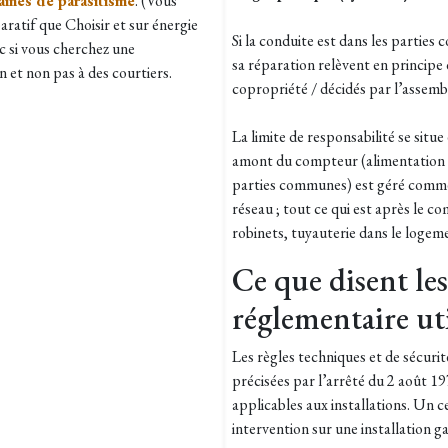
aines de parasitisme
. (Vous
aratif que Choisir et sur énergie
Si la conduite est dans les parties
 si vous cherchez une
sa réparation relèvent en principe 
 et non pas à des courtiers.
copropriété / décidés par l’assemb
La limite de responsabilité se situ
amont du compteur (alimentation 
parties communes) est géré comme
réseau ; tout ce qui est après le co
robinets, tuyauterie dans le logeme
Ce que disent les 
réglementaire ut
Les règles techniques et de sécuri
précisées par l’arrêté du 2 août 
applicables aux installations. Un c
intervention sur une installation ga