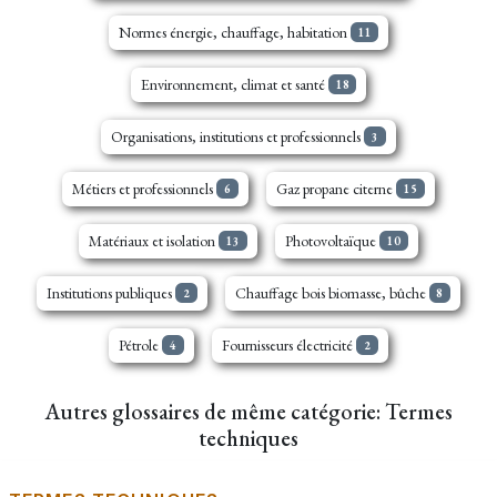
Normes énergie, chauffage, habitation
11
Environnement, climat et santé
18
Organisations, institutions et professionnels
3
Métiers et professionnels
Gaz propane citerne
6
15
Matériaux et isolation
Photovoltaïque
13
10
Institutions publiques
Chauffage bois biomasse, bûche
2
8
Pétrole
Fournisseurs électricité
4
2
Autres glossaires de même catégorie: Termes
techniques