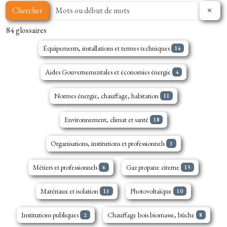
Chercher
84 glossaires
Équipements, installations et termes techniques
14
Aides Gouvernementales et économies énergie
4
Normes énergie, chauffage, habitation
11
Environnement, climat et santé
18
Organisations, institutions et professionnels
3
Métiers et professionnels
Gaz propane citerne
6
15
Matériaux et isolation
Photovoltaïque
13
10
Institutions publiques
Chauffage bois biomasse, bûche
2
8