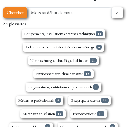
Chercher
84 glossaires
Équipements, installations et termes techniques
14
Aides Gouvernementales et économies énergie
4
Normes énergie, chauffage, habitation
11
Environnement, climat et santé
18
Organisations, institutions et professionnels
3
Métiers et professionnels
Gaz propane citerne
6
15
Matériaux et isolation
Photovoltaïque
13
10