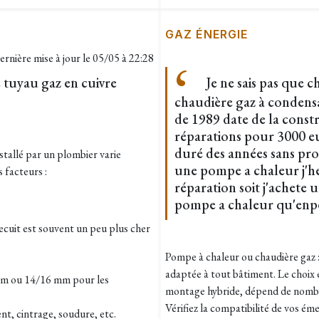
GAZ ÉNERGIE
ernière mise à jour le
05/05 à 22:28
 tuyau gaz en cuivre
Je ne sais pas que 
chaudière gaz à condensa
de 1989 date de la const
réparations pour 3000 e
duré des années sans pro
nstallé par un plombier varie
une pompe a chaleur j'he
 facteurs :
réparation soit j'achete 
pompe a chaleur qu'enp
 recuit est souvent un peu plus cher
Pompe à chaleur ou chaudière gaz : c
adaptée à tout bâtiment. Le choix 
 mm ou 14/16 mm pour les
montage hybride, dépend de nombr
Vérifiez la compatibilité de vos é
nt, cintrage, soudure, etc.