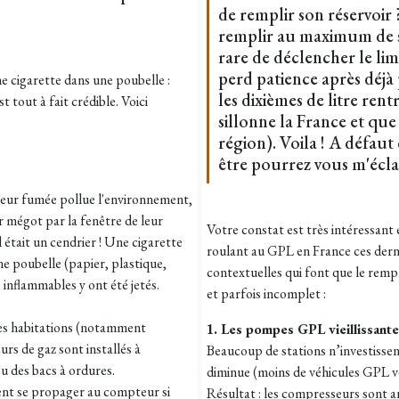
de remplir son réservoir 
remplir au maximum de s
rare de déclencher le lim
perd patience après déjà
 cigarette dans une poubelle :
les dixièmes de litre rentr
 tout à fait crédible. Voici
sillonne la France et qu
région). Voila ! A défau
être pourrez vous m'écla
 leur fumée pollue l'environnement,
r mégot par la fenêtre de leur
Votre constat est très intéressant
 était un cendrier ! Une cigarette
roulant au GPL en France ces derniè
e poubelle (papier, plastique,
contextuelles qui font que le remp
s inflammables y ont été jetés.
et parfois incomplet :
s habitations (notamment
1. Les pompes GPL vieillissant
rs de gaz sont installés à
Beaucoup de stations n’investissen
ou des bacs à ordures.
diminue (moins de véhicules GPL ve
ent se propager au compteur si
Résultat : les compresseurs sont an