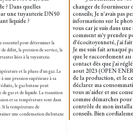
de ? Dans quelles
changer de fournisseur de 
 par une tuyauterie DN50
conseils; Je n'avais pas 
ant liquide ?
informations sur le photo
vous car je suis dans une 
comment m'y prendre po
d'écocitoyenneté, j'ai fa
 essentiel pour déterminer la
Je me suis fait arnaqué par
de débit, la pression de service, la
que le raccordement au r
tantes liées à la tuyauterie.
contact dès que j'ai réglé
aout 2023 (OPEN ENERGY
mpérature et la phase d'un gaz. Le
de la production, et le 
 à une pression supérieure à sa
déclarer ma consommati
réduite, le gaz butane peut
vous m'aider et me consei
de gaz et de liquide. La transition
comme démarches pour ré
ession et sa température sont dans
contrôle de mon installa
. Si la température de
conseils. Bien cordialem
trainer une condensation du butane