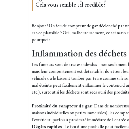
Cela vous semble t il credible?
Bonjour ! Un f
eu de compteur de gaz déclenché par une
est-ce plausible ?
Oui, malheureusement, ce scénario est
pourquoi :
Inflammation des déchets
Les fumeurs sont de tristes individus : non seulement
mais leur comportement est détestable : ils jettent leu
véhicule ou le laissent tomber par terre comme si le sol
mal éteinte peut facilement enflammer le contenu d'un
etc.), surtout si les déchets sont secs ou si des produit
Proximité du compteur de gaz
: Dans de nombreuse
maisons individuelles ou petits immeubles), les compteu
l’extérieur, parfois à proximité immédiate de l’entrée 
Dégâts rapides
: Le feu d’une poubelle peut facilem