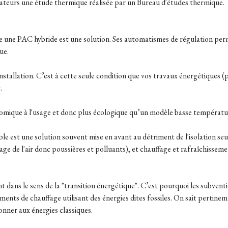
diateurs une étude thermique réalisée par un Bureau d'études thermique.
 une PAC hybride est une solution. Ses automatismes de régulation perme
ue.
nstallation. C’est à cette seule condition que vos travaux énergétiques
.
nomique à l'usage et donc plus écologique qu’un modèle basse températ
ble est une solution souvent mise en avant au détriment de l'isolation seu
sage de l'air donc poussières et polluants), et chauffage et rafraîchiss
dans le sens de la "transition énergétique". C’est pourquoi les subventi
nts de chauffage utilisant des énergies dites fossiles. On sait pertine
nner aux énergies classiques.