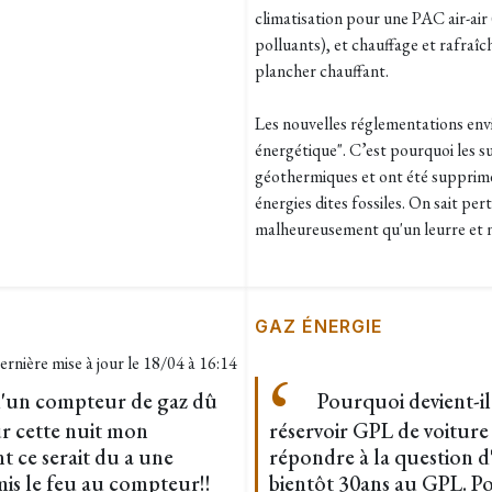
climatisation pour une PAC air-air 
polluants), et chauffage et rafra
plancher chauffant.
Les nouvelles réglementations envi
énergétique". C’est pourquoi les s
géothermiques et ont été supprimé
énergies dites fossiles. On sait p
malheureusement qu'un leurre et ne
GAZ ÉNERGIE
ernière mise à jour le
18/04 à 16:14
 d'un compteur de gaz dû
Pourquoi devient-il
r cette nuit mon
réservoir GPL de voiture
 ce serait du a une
répondre à la question d
mis le feu au compteur!!
bientôt 30ans au GPL. Pou