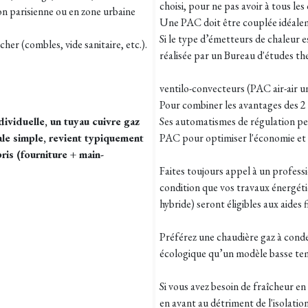
choisi, pour ne pas avoir à tous les
ion parisienne ou en zone urbaine
Une PAC doit être couplée idéalem
Si le type d’émetteurs de chaleur 
 cher (combles, vide sanitaire, etc.).
réalisée par un Bureau d'études th
ventilo-convecteurs (PAC air-air 
Pour combiner les avantages des 2
dividuelle, un tuyau cuivre gaz
Ses automatismes de régulation per
le simple, revient typiquement
PAC pour optimiser l'économie et l
ris (fourniture + main-
Faites toujours appel à un professi
condition que vos travaux énergét
hybride) seront éligibles aux aides f
Préférez une chaudière gaz à conde
écologique qu’un modèle basse t
Si vous avez besoin de fraîcheur en
en avant au détriment de l'isolatio