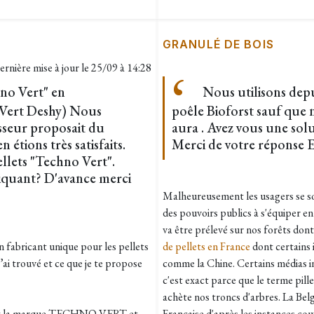
GRANULÉ DE BOIS
ernière mise à jour le
25/09 à 14:28
no Vert" en
Nous utilisons depu
Vert Deshy) Nous
poêle Bioforst sauf que n
sseur proposait du
aura . Avez vous une so
étions très satisfaits.
Merci de votre réponse E
llets "Techno Vert".
iquant? D'avance merci
Malheureusement les usagers se sont
des pouvoirs publics à s'équiper en
va être prélevé sur nos forêts dont
n fabricant unique pour les pellets
de pellets en France
dont certains 
ai trouvé et ce que je te propose
comme la Chine. Certains médias in
c'est exact parce que le terme pill
achète nos troncs d'arbres. La Bel
ent la marque TECHNO VERT et
Française d'après les instances cou