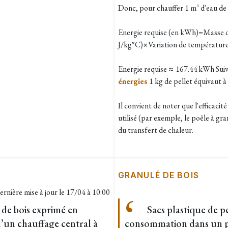
Donc, pour chauffer 1 m³ d'eau de
Energie requise (en kWh)=Masse d’
J/kg°C)×Variation de températur
Energie requise ≈ 167.44 kWh Suiv
énergies
1 kg de pellet équivaut 
Il convient de noter que l'efficac
utilisé (par exemple, le poêle à gra
du transfert de chaleur.
GRANULÉ DE BOIS
ernière mise à jour le
17/04 à 10:00
de bois exprimé en
Sacs plastique de pe
un chauffage central à
consommation dans un poê