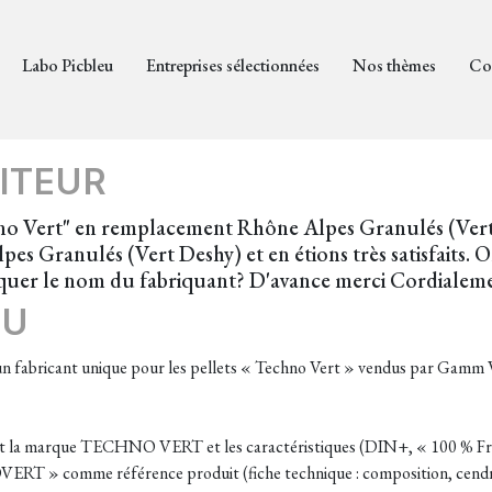
Labo Picbleu
Entreprises sélectionnées
Nos thèmes
Co
ITEUR
no Vert" en remplacement Rhône Alpes Granulés (Vert 
es Granulés (Vert Deshy) et en étions très satisfaits.
iquer le nom du fabriquant? D'avance merci Cordialem
EU
un fabricant unique pour les pellets « Techno Vert » vendus par Gamm Ver
t la marque TECHNO VERT et les caractéristiques (DIN+, « 100 % França
ERT » comme référence produit (fiche technique : composition, cendre