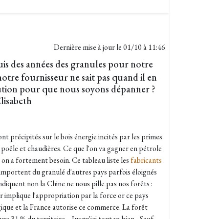
Dernière mise à jour le
01/10 à 11:46
is des années des granules pour notre
otre fournisseur ne sait pas quand il en
lution pour que nous soyons dépanner ?
lisabeth
 précipités sur le bois énergie incités par les primes
 poêle et chaudières. Ce que l'on va gagner en pétrole
 on a fortement besoin. Ce tableau liste les
fabricants
importent du granulé d'autres pays parfois éloignés
diquent non la Chine ne nous pille pas nos forêts :
er implique l'appropriation par la force or ce pays
gique et la France autorise ce commerce. La forêt
vre 31 % du territoire… Jusqu'ici tout va bien…Sauf