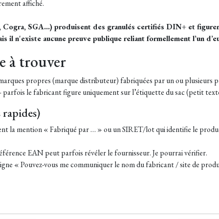
rement affiché.
u, Cogra, SGA…) produisent des granulés certifiés DIN+ et figure
s il n'existe aucune preuve publique reliant formellement l’un d’e
le à trouver
arques propres (marque distributeur) fabriquées par un ou plusieurs pr
parfois le fabricant figure uniquement sur l’étiquette du sac (petit text
 rapides)
uvent la mention « Fabriqué par … » ou un SIRET/lot qui identifie le pro
férence EAN peut parfois révéler le fournisseur. Je pourrai vérifier.
gne « Pouvez-vous me communiquer le nom du fabricant / site de produ