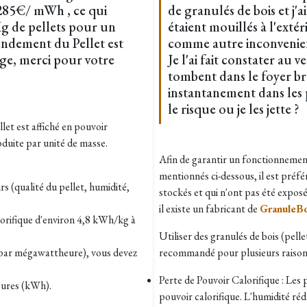
285€/ mWh , ce qui
de granulés de bois et j'a
g de pellets pour un
étaient mouillés à l'extér
rendement du Pellet est
comme autre inconvenient
e, merci pour votre
Je l'ai fait constater au 
tombent dans le foyer bru
instantanement dans les p
le risque ou je les jette ?
et est affiché en pouvoir
oduite par unité de masse.
Afin de garantir un fonctionnement
mentionnés ci-dessous, il est préfé
s (qualité du pellet, humidité,
stockés et qui n'ont pas été exposé
il existe un fabricant de
GranuleB
lorifique d'environ 4,8 kWh/kg à
Utiliser des granulés de bois (pelle
par mégawattheure), vous devez
recommandé pour plusieurs raisons
Perte de Pouvoir Calorifique : Les 
ures (kWh).
pouvoir calorifique. L'humidité réd