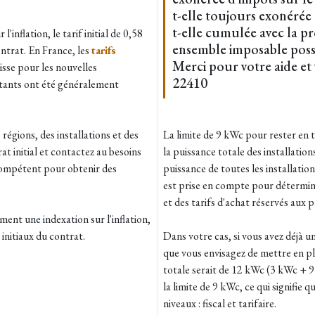
t-elle toujours exonérée
t-elle cumulée avec la p
l'inflation, le tarif initial de 0,58
ensemble imposable poss
ntrat. En France, les
tarifs
Merci pour votre aide et 
aisse pour les nouvelles
22410
xistants ont été généralement
régions, des installations et des
La limite de 9 kWc pour rester en 
at initial et contactez au besoins
la puissance totale des installation
 compétent pour obtenir des
puissance de toutes les installatio
est prise en compte pour détermine
et des tarifs d'achat réservés aux p
ment une indexation sur l'inflation,
initiaux du contrat.
Dans votre cas, si vous avez déjà u
que vous envisagez de mettre en pl
totale serait de 12 kWc (3 kWc + 
la limite de 9 kWc, ce qui signifie 
niveaux : fiscal et tarifaire.