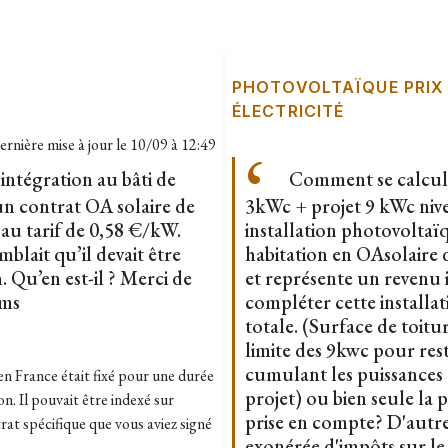
PHOTOVOLTAÏQUE PRIX
ÉLECTRICITÉ
ernière mise à jour le
10/09 à 12:49
ntégration au bâti de
Comment se calcule
un contrat OA solaire de
3kWc + projet 9 kWc nive
 au tarif de 0,58 €/kW.
installation photovoltaïq
emblait qu’il devait être
habitation en OAsolaire 
. Qu’en est-il ? Merci de
et représente un revenu i
ims
compléter cette installa
totale. (Surface de toitu
limite des 9kwc pour rest
cumulant les puissances d
 en France était fixé pour une durée
projet) ou bien seule la p
on. Il pouvait être indexé sur
prise en compte? D'autre
trat spécifique que vous aviez signé
exonérée d'impôts sur le