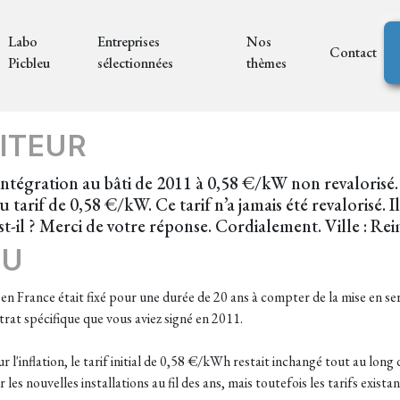
Labo
Entreprises
Nos
Contact
Picbleu
sélectionnées
thèmes
ITEUR
égration au bâti de 2011 à 0,58 €/kW non revalorisé. 
 tarif de 0,58 €/kW. Ce tarif n’a jamais été revalorisé. I
st-il ? Merci de votre réponse. Cordialement. Ville : Re
EU
 en France était fixé pour une durée de 20 ans à compter de la mise en serv
ntrat spécifique que vous aviez signé en 2011.
ur l'inflation, le tarif initial de 0,58 €/kWh restait inchangé tout au long
r les nouvelles installations au fil des ans, mais toutefois les tarifs exi