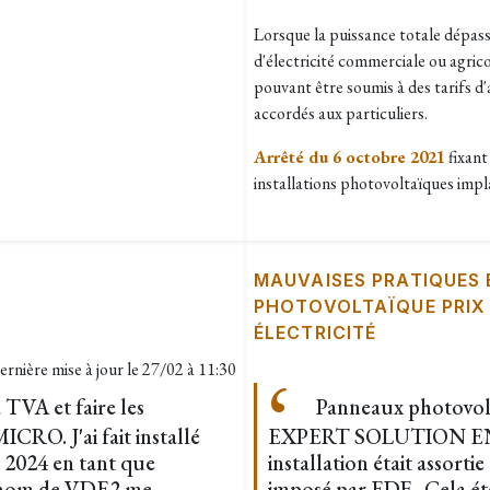
Lorsque la puissance totale dépa
d'électricité commerciale ou agricol
pouvant être soumis à des tarifs d
accordés aux particuliers.
Arrêté du 6 octobre 2021
fixant
installations photovoltaïques imp
MAUVAISES PRATIQUES
PHOTOVOLTAÏQUE PRIX
ÉLECTRICITÉ
ernière mise à jour le
27/02 à 11:30
TVA et faire les
Panneaux photovolta
RO. J'ai fait installé
EXPERT SOLUTION ENER
 2024 en tant que
installation était assorti
u nom de VDE2 me
imposé par EDF . Cela ét