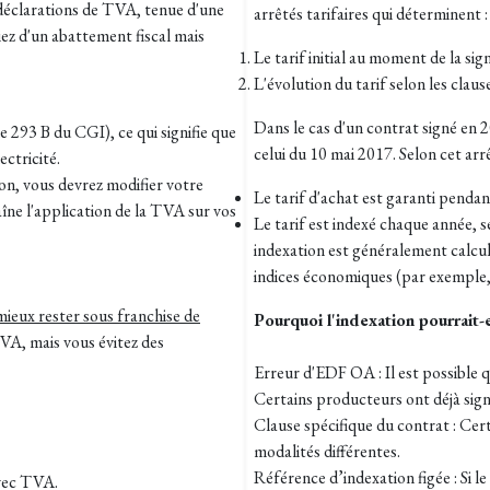
(déclarations de TVA, tenue d'une
arrêtés tarifaires qui déterminent :
iez d'un abattement fiscal mais
Le tarif initial au moment de la si
L'évolution du tarif selon les claus
Dans le cas d'un contrat signé en 2
 293 B du CGI), ce qui signifie que
celui du 10 mai 2017. Selon cet arrê
ctricité.
ion, vous devrez modifier votre
Le tarif d'achat est garanti pendan
aîne l'application de la TVA sur vos
Le tarif est indexé chaque année, s
indexation est généralement calculé
indices économiques (par exemple, 
 mieux rester sous franchise de
Pourquoi l'indexation pourrait-e
VA, mais vous évitez des
Erreur d'EDF OA : Il est possible 
Certains producteurs ont déjà signa
Clause spécifique du contrat : Cer
modalités différentes.
Référence d’indexation figée : Si le
vec TVA.