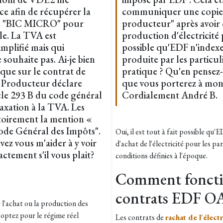
ce afin de récupérer la
communiquer une copie d
ime "BIC MICRO" pour
producteur" après avoir 
cle. La TVA est
production d'électricité 
mplifié mais qui
possible qu'EDF n'indexe p
 souhaite pas. Ai-je bien
produite par les particul
que sur le contrat de
pratique ? Qu'en pensez-
Le Producteur déclare
que vous porterez à mon 
ticle 293 B du code général
Cordialement André B.
taxation à la TVA. Les
toirement la mention «
ode Général des Impôts".
Oui, il est tout à fait possible qu
ez vous m'aider à y voir
d'achat de l'électricité pour les pa
xactement s'il vous plait?
conditions définies à l'époque.
Comment fonctio
contrats EDF OA
 l'achat ou la production des
 optez pour le régime réel
Les contrats de
rachat de l'élect