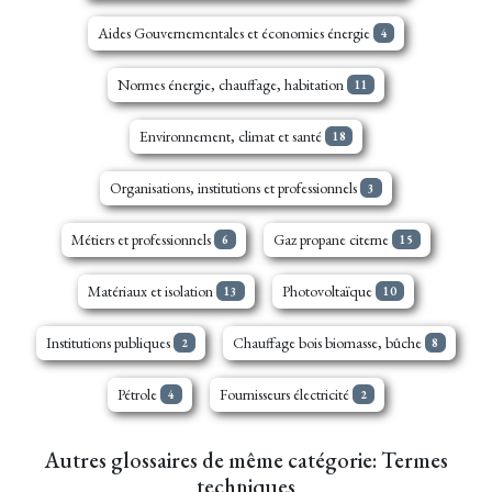
Aides Gouvernementales et économies énergie
4
Normes énergie, chauffage, habitation
11
Environnement, climat et santé
18
Organisations, institutions et professionnels
3
Métiers et professionnels
Gaz propane citerne
6
15
Matériaux et isolation
Photovoltaïque
13
10
Institutions publiques
Chauffage bois biomasse, bûche
2
8
Pétrole
Fournisseurs électricité
4
2
Autres glossaires de même catégorie: Termes
techniques