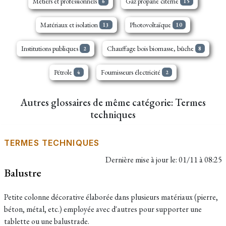
Métiers et professionnels
Gaz propane citerne
6
15
Matériaux et isolation
Photovoltaïque
13
10
Institutions publiques
Chauffage bois biomasse, bûche
2
8
Pétrole
Fournisseurs électricité
4
2
Autres glossaires de même catégorie: Termes
techniques
TERMES TECHNIQUES
Dernière mise à jour le:
01/11 à 08:25
Balustre
Petite colonne décorative élaborée dans plusieurs matériaux (pierre,
béton, métal, etc.) employée avec d'autres pour supporter une
tablette ou une balustrade.