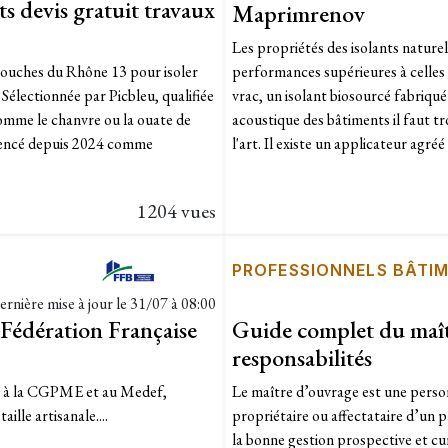
s devis gratuit travaux
Maprimrenov
Les propriétés des isolants nature
Bouches du Rhône 13 pour isoler
performances supérieures à celles 
 Sélectionnée par Picbleu, qualifiée
vrac, un isolant biosourcé fabriqué
omme le chanvre ou la ouate de
acoustique des bâtiments il faut t
érencé depuis 2024 comme
l'art. Il existe un applicateur agr
1204 vues
PROFESSIONNELS BÂTI
ernière mise à jour le
31/07 à 08:00
a Fédération Française
Guide complet du maîtr
responsabilités
te à la CGPME et au Medef,
Le maître d’ouvrage est une perso
lle artisanale....
propriétaire ou affectataire d’un 
la bonne gestion prospective et cur