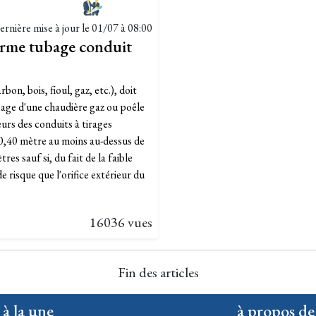
ernière mise à jour le
01/07 à 08:00
orme tubage conduit
on, bois, fioul, gaz, etc.), doit
bage d'une chaudière gaz ou poêle
eurs des conduits à tirages
à 0,40 mètre au moins au-dessus de
es sauf si, du fait de la faible
e risque que l'orifice extérieur du
16036 vues
Fin des articles
 à la une
à propos de