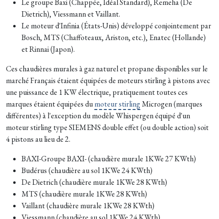
Le groupe Baxi (Chappée, Idéal Standard), Remeha (De
Dietrich), Viessmann et Vaillant.
Le moteur d'Infinia (États-Unis) développé conjointement par
Bosch, MTS (Chaffoteaux, Ariston, etc.), Enatec (Hollande)
et Rinnai (Japon).
Ces chaudières murales à gaz naturel et propane disponibles sur le
marché Français étaient équipées de moteurs stirling à pistons avec
une puissance de 1 KW électrique, pratiquement toutes ces
marques étaient équipées du
moteur stirling
Microgen (marques
différentes) à l'exception du modèle Whispergen équipé d'un
moteur stirling type SIEMENS double effet (ou double action) soit
4 pistons au lieu de 2.
BAXI-Groupe BAXI- (chaudière murale 1KWe 27 KWth)
Budérus (chaudière au sol 1KWe 24 KWth)
De Dietrich (chaudière murale 1KWe 28 KWth)
MTS (chaudière murale 1KWe 28 KWth)
Vaillant (chaudière murale 1KWe 28 KWth)
Viessmann (chaudière au sol 1KWe 24 KWth)