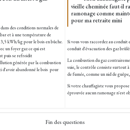
vieille cheminée faut-il r
ramonage comme maintena
pour ma retraite mini
 dans des conditions normales de
mbar et à une température de
 3,5 kWh/kg pour le bois en bûche.
Si vous vous raccordez au conduit 
vec un foyer gaz ce qui est
conduit d'évacuation des gaz brûlés
t puis se refroidit
La combustion du gaz contraireme
ollution générée par la combustion
suie, le contrôle consiste surtout 
ci d'avoir abandonné le bois pour
de fumée, comme un nid de guêpe
Si votre chauffagiste vous propos
éprouvée aucun ramonage n'est obl
Fin des questions