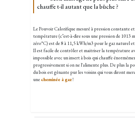
chauffe t-il autant que la bûche ?
Le Pouvoir Calorifique mesuré à pression constante et
température (c’est-à-dire sous une pression de 1013 
zéro°C) est de 8 à 11,5 kWh/m3 pour le gaz naturel et
Il est facile de contrôler et maitriser la température a
impossible avec un insert à bois qui chauffe énormémen
progressivement si on ne l'alimente plus. De plus la p
du bois est gênante pur les voisins qui vous diront mer
une
cheminée à gaz
!