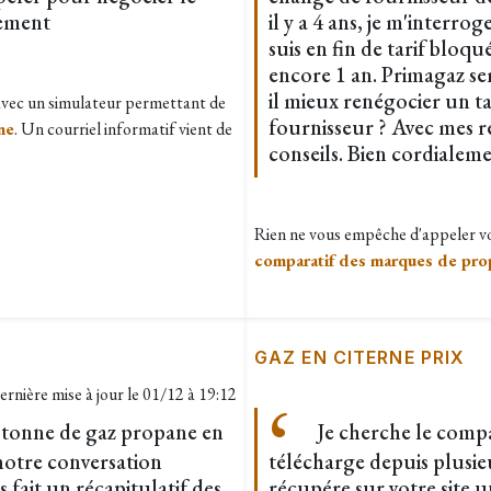
lement
il y a 4 ans, je m'interrog
suis en fin de tarif blo
encore 1 an. Primagaz sem
il mieux renégocier un t
 avec un simulateur permettant de
fournisseur ? Avec mes r
ne
. Un courriel informatif vient de
conseils. Bien cordialeme
Rien ne vous empêche d'appeler vo
comparatif des marques de pro
GAZ EN CITERNE PRIX
ernière mise à jour le
01/12 à 19:12
a tonne de gaz propane en
Je cherche le compar
notre conversation
télécharge depuis plusie
fait un récapitulatif des
récupére sur votre site 