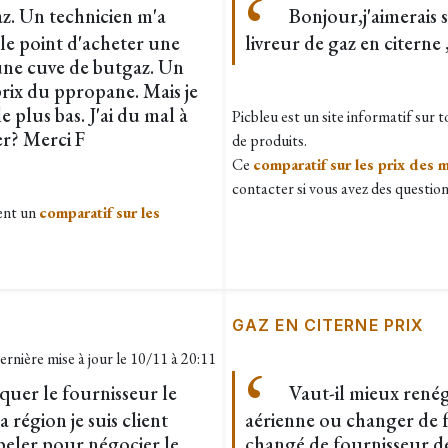
az. Un technicien m'a
Bonjour,j'aimerais 
r le point d'acheter une
livreur de gaz en citerne 
 une cuve de butgaz. Un
prix du ppropane. Mais je
le plus bas. J'ai du mal à
Picbleu est un site informatif sur 
er? Merci F
de produits.
Ce
comparatif sur les prix des 
contacter si vous avez des question
ent un
comparatif sur les
GAZ EN CITERNE PRIX
ernière mise à jour le
10/11 à 20:11
er le fournisseur le
Vaut-il mieux renég
région je suis client
aérienne ou changer de 
ppeler pour négocier le
changé de fournisseur de