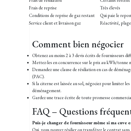
Frais de résiliation
Certains restent
Frais de reprise
Très élevés
Conditions de reprise de gaz restant
Qui paie le repo
Service client et livraison gaz
Réactivité, plag
Comment bien négocier
Obtenez au moins 2 à 3 devis écrits de fournisseurs dif
Mettez-les en concurrence sur le prix au kWh/tonne mai
Demandez une clause de résiliation en cas de démén
(PAC).
Si la citerne est laissée au sol, négociez pour limiter les
déménagement.
Gardez une trace écrite de toute promesse commerciale
FAQ – Questions fréquen
Puis-je changer de fournisseur même si ma cuve e
Oui, vous pouvez résilier ou transférer le contrat san