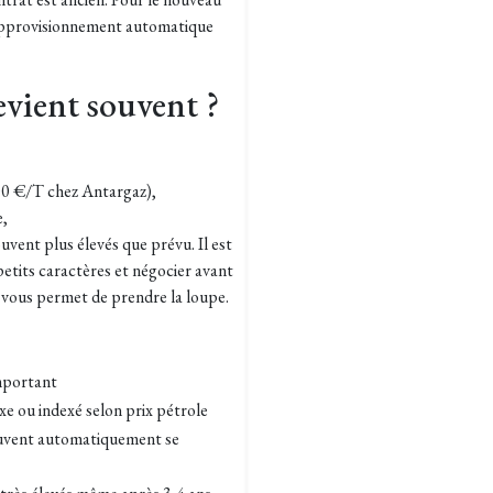
 réapprovisionnement automatique
evient souvent ?
800 €/T chez Antargaz),
e,
uvent plus élevés que prévu. Il est
petits caractères et négocier avant
eu vous permet de prendre la loupe.
mportant
xe ou indexé selon prix pétrole
uvent automatiquement se