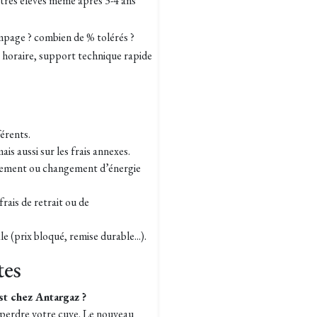
 très élevés même après 3-4 ans
mpage ? combien de % tolérés ?
e horaire, support technique rapide
férents.
s aussi sur les frais annexes.
agement ou changement d’énergie
 frais de retrait ou de
 (prix bloqué, remise durable...).
tes
st chez Antargaz ?
s perdre votre cuve. Le nouveau