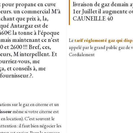
az pour propane en cuve
livraison de gaz demain 
isseurs. un commercial M'à
1er Juillet il augmente ou
achant que prix à, la,
CAUNEILLE 40
qué Antargaz est de
460€ la tonne à l'époque
. mais maintenant ce n'est
Le
tarif réglementé gaz qui dispar
et 2600 !!! Bref, ces,
appelé par le grand public gaz de v
seurs, M interpellent. Et
Cordialement
Pourriez-vous, me
a, et conseils à, me
fournisseur.?.
ations sur le gaz en citerne et un
isseur
même si votre citerne est
en location). C’est souvent le
tention : il faut bien négocier les
ontrat est ancien. Pour le nouveau