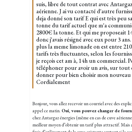
suis, libre de tout contrat avec Antarg
aérienne. J ai vu contacté d'autre furn
deja donné son tarif E qui est très peu s
tonne du tarif actuel que m'a communi
2800€ la tonne. Et qui me proposeait 1
donc j'avais résigné avec eux pour 3 ans
plus la meme limonade on est entre 2100 
tarifs très fluctuantes, selon les fournis
je reçois cet am à, 14h un commercial. 
téléphoner pour avoir un avis, sur tout ç
donner pour bien choisir mon nouveau 
Cordialement
Bonjour, vous allez recevoir un courriel avec des explic
appel ce matin.
Oui, vous pouvez changer de fourn
chez Antargaz énergies (même en cas de cuve aérienne 
meilleur moyen d’obtenir un tarif plus attractif. Mais at
frais d’enlèvement de la cuve existante surtout si le c