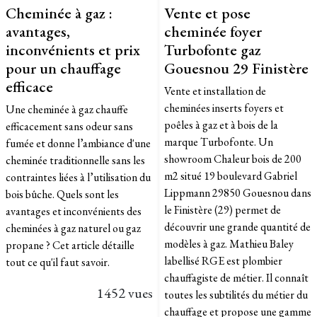
Cheminée à gaz :
Vente et pose
avantages,
cheminée foyer
inconvénients et prix
Turbofonte gaz
pour un chauffage
Gouesnou 29 Finistère
efficace
Vente et installation de
cheminées inserts foyers et
Une cheminée à gaz chauffe
poêles à gaz et à bois de la
efficacement sans odeur sans
marque Turbofonte. Un
fumée et donne l’ambiance d'une
showroom Chaleur bois de 200
cheminée traditionnelle sans les
m2 situé 19 boulevard Gabriel
contraintes liées à l’utilisation du
Lippmann 29850 Gouesnou dans
bois bûche. Quels sont les
le Finistère (29) permet de
avantages et inconvénients des
découvrir une grande quantité de
cheminées à gaz naturel ou gaz
modèles à gaz. Mathieu Baley
propane ? Cet article détaille
labellisé RGE est plombier
tout ce qu'il faut savoir.
chauffagiste de métier. Il connaît
1452 vues
toutes les subtilités du métier du
chauffage et propose une gamme