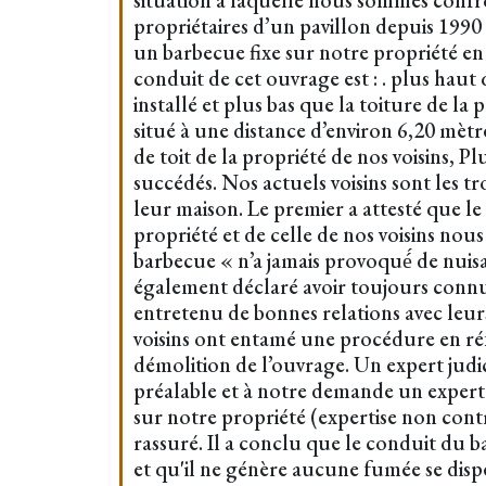
situation à laquelle nous sommes conf
propriétaires d’un pavillon depuis 1990 e
un barbecue fixe sur notre propriété e
conduit de cet ouvrage est : . plus haut q
installé et plus bas que la toiture de la p
situé à une distance d’environ 6,20 mètr
de toit de la propriété de nos voisins, Pl
succédés. Nos actuels voisins sont les t
leur maison. Le premier a attesté que le
propriété et de celle de nos voisins nous
barbecue « n’a jamais provoqué́ de nuis
également déclaré avoir toujours connu
entretenu de bonnes relations avec leurs
voisins ont entamé une procédure en r
démolition de l’ouvrage. Un expert judic
préalable et à notre demande un expert
sur notre propriété (expertise non contra
rassuré. Il a conclu que le conduit du 
et qu'il ne génère aucune fumée se disp