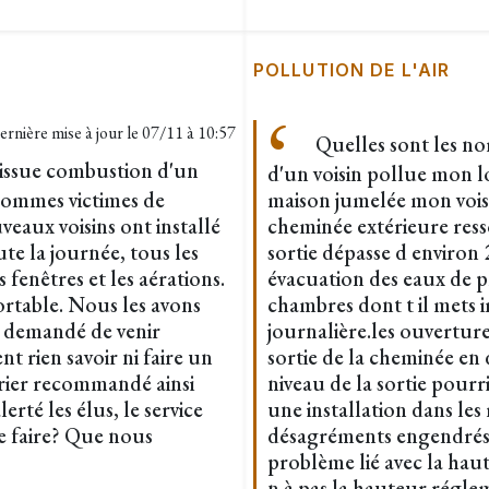
POLLUTION DE L'AIR
ernière mise à jour le
07/11 à 10:57
Quelles sont les no
issue combustion d'un
d'un voisin pollue mon l
 sommes victimes de
maison jumelée mon voisin
eaux voisins ont installé
cheminée extérieure ress
te la journée, tous les
sortie dépasse d enviro
 fenêtres et les aérations.
évacuation des eaux de pl
ortable. Nous les avons
chambres dont t il mets 
s demandé de venir
journalière.les ouverture
nt rien savoir ni faire un
sortie de la cheminée en
rier recommandé ainsi
niveau de la sortie pour
erté les élus, le service
une installation dans les 
ue faire? Que nous
désagréments engendrés p
problème lié avec la haut
n à pas la hauteur régle