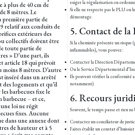
exiger la régularisation ou ordonner
e à plus de 40 cm de
Si elle ne respecte pas le PLU ou le
de 8 mètres. Le
démontage.
 première partie de
69 relatif aux conduits de
5. Contact de l
rifices extérieurs des
ou collectifs doivent être
Si la cheminée présente un risque 
e toute partie de
inflammables), vous pouvez :
res » D’une part, ils
t article 18 qui prévoit
Contacter la Direction Départeme
au moins 8 mètres. D’autre
Ou le Service Départemental d’Inc
st inséré dans un arrêté
Ils peuvent vérifier la conformité
t des logements et qu’il
notamment).
 les barbecues fixe le
6. Recours juridiq
un barbecue – et ce,
une loi ne régit
Souvent, le temps passe et rien ne 
rbecues fixes. Aucune
itue dans une annexe dont
Contactez un conciliateur de justice
tres de hauteur et à 5
Faites établir un constat d’huissie