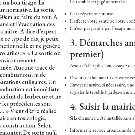
ur un bon tirage. La
Le trouble est jugé anormal si :
r normative. La sortie
Il est répété ou intense.
40cm au faîte du toit. A
Il affecte votre santé ou votre conf
tané et l’évacuation des
Il n’est pas justifié par l’usage nor
la mitre. A dire d’expert
 ce type de cas, je peux
3. Démarches am
nctionnelle et ne génère
premier)
olatiles. » « La sortie ou
l’environnement
Avant d’aller plus loin, essayez de r
fumée. Aucune trace de
 combustions, ni de
Discutez calmement avec votre voisi
arations culinaires. Un
Envoyez ensuite, si nécessaire, u
 combustion est immédiate
signaler le trouble (gardez-en une 
conduit du barbecue et ne
 les précédentes sont
4. Saisir la mairi
i… » Vient d’être réalisé
aire en toxicologie,
Si la cheminée a été installée sans 
a construction. Selon
Informer le service urbanisme de l
remonter. De sorte qu’il