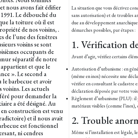
rontés. Nous sommes
t nous avons fait édifier
La situation que vous décrivez conc
n 1991. Le débouché du
sans autorisation) et de troubles 
ue la toiture où il est
due au développement anarchique des
ropriété de nos voisins, .
démarches possibles, par étapes :
es de l’une des fenêtres
1. Vérification de
usieurs voisins se sont
roisièmes occupants de
Avant d’agir, vérifiez certains élém
 mur séparatif de notre
 appartient et que le
Autorisation d’urbanisme : en géné
ance ». Le second a
(même en inox) nécessite une décla
 le barbecue et avoir
vérifier en consultant le cadastre e
 voisins. Les actuels
déclaration déposée par votre vois
éféré pour demander la
Règlement d’urbanisme (PLU) : il pe
iaire a été désigné. Au
matériaux visibles (comme l’inox),
 en construction est venu
2. Trouble anorm
dictoire) et il nous avait
barbecue est fonctionnel
ersant, ni cendres
Même si l’installation est légale, 