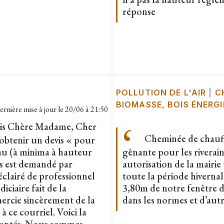
réponse
POLLUTION DE L'AIR
|
C
BIOMASSE, BOIS ÉNERGI
ernière mise à jour le
20/06 à 21:50
bois Chère Madame, Cher
Cheminée de chauff
 d’obtenir un devis « pour
au (à minima à hauteur
gênante pour les riverain
us est demandé par
autorisation de la mairi
s éclairé de professionnel
toute la période hiverna
iciaire fait de la
3,80m de notre fenêtre de
mercie sincèrement de la
dans les normes et d’autr
 ce courriel. Voici la