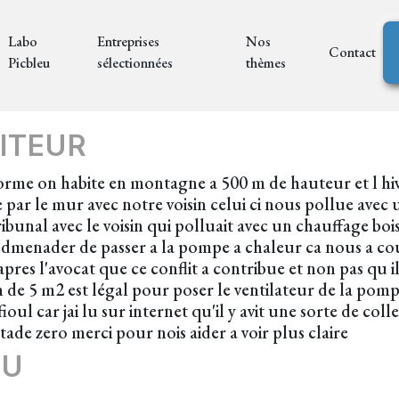
Labo
Entreprises
Nos
Contact
Picbleu
sélectionnées
thèmes
ITEUR
orme on habite en montagne a 500 m de hauteur et l hive
 par le mur avec notre voisin celui ci nous pollue avec
bunal avec le voisin qui polluait avec un chauffage bois
 dmenader de passer a la pompe a chaleur ca nous a co
es l'avocat que ce conflit a contribue et non pas qu il es
on de 5 m2 est légal pour poser le ventilateur de la po
oul car jai lu sur internet qu'il y avit une sorte de coll
tade zero merci pour nois aider a voir plus claire
EU