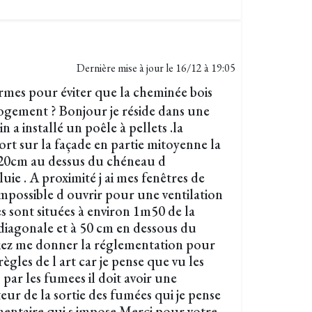
Dernière mise à jour le
16/12 à 19:05
rmes pour éviter que la cheminée bois
ogement ? Bonjour je réside dans une
 a installé un poêle à pellets .la
ort sur la façade en partie mitoyenne la
n 20cm au dessus du chéneau d
uie . A proximité j ai mes fenêtres de
impossible d ouvrir pour une ventilation
s sont situées à environ 1m50 de la
 diagonale et à 50 cm en dessous du
riez me donner la réglementation pour
règles de l art car je pense que vu les
ar les fumees il doit avoir une
eur de la sortie des fumées qui je pense
mentaire qui s impose Merci pour votre