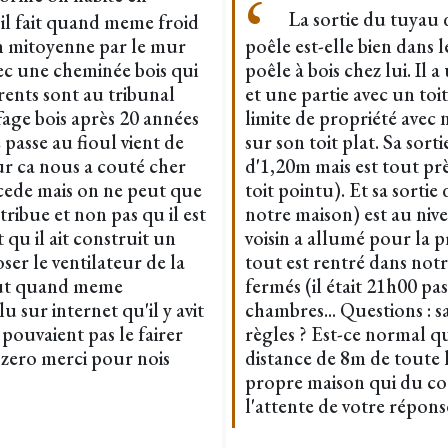
La sortie du tuyau 
il fait quand meme froid
on mitoyenne par le mur
poêle est-elle bien dans l
vec une cheminée bois qui
poêle à bois chez lui. Il 
ents sont au tribunal
et une partie avec un toit
ffage bois après 20 années
limite de propriété avec n
passe au fioul vient de
sur son toit plat. Sa sort
r ca nous a couté cher
d'1,20m mais est tout pr
cede mais on ne peut que
toit pointu). Et sa sortie
tribue et non pas qu il est
notre maison) est au nive
t qu il ait construit un
voisin a allumé pour la p
ser le ventilateur de la
tout est rentré dans notr
eut quand meme
fermés (il était 21h00 pas
lu sur internet qu'il y avit
chambres... Questions : sa
 pouvaient pas le fairer
règles ? Est-ce normal qu
 zero merci pour nois
distance de 8m de toute 
propre maison qui du co
l'attente de votre répon