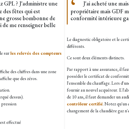
 GPL ? J'administre une
J'ai acheté une maiso
e des fêtes qui est
propriétaire mais GDF m
une grosse bombonne de
conformité intérieure ga
 de me renseigner belle
Le diagnostic obligatoire et le cer
différents.
le sur
les relevés des compteurs
Ce sont deux éléments distincts.
Par rapport à une assurance, il fau
ffiche des chiffres dans une zone
posséder le certificat de conformité
affiche que des zéros.
l'ensemble du chauffage. Lors d'une
ation.
fournir au nouvel acquéreur. E l'a
rqué dessus).
de 10 ans, il faut demander un audit
e pression
contrôleur certifié
. Notez qu'un c
changement de la chaudière gaz n'e
est effectué