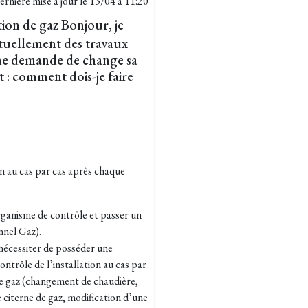
ernière mise à jour le
13/04 à 11:20
tion de gaz Bonjour, je
ituellement des travaux
t me demande de change sa
t : comment dois-je faire
on au cas par cas après chaque
organisme de contrôle et passer un
nnel Gaz).
r nécessiter de posséder une
ontrôle de l’installation au cas par
 de gaz (changement de chaudière,
citerne de gaz, modification d’une