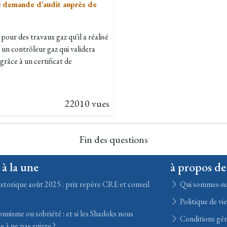
e
demande d’audit auprès de
our des travaux gaz qu'il a réalisé
 un contrôleur gaz qui validera
grâce à un certificat de
22010 vues
Fin des questions
 à la une
à propos de
storique août 2025 : prix repère CRE et conseil
Qui sommes-n
Politique de vi
nisme ou sobriété : et si les Shadoks nous
Conditions gén
e à ne pas suivre ?